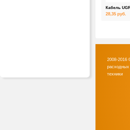
Кабель UGR
28,35
руб.
2008-2016 
расходных
техники