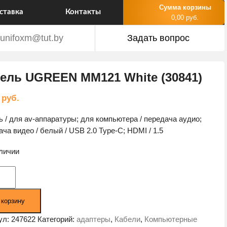
Сумма корзины
ставка
Контакты
0,00 руб.
unifoxm@tut.by
Задать вопрос
ель UGREEN MM121 White (30841)
5
руб.
ь / для av-аппаратуры; для компьютера / передача аудио;
ача видео / белый / USB 2.0 Type-C; HDMI / 1.5
аличии
ество
а
ь
 корзину
EN
1
ул:
247622
Категорий:
адаптеры
,
Кабели
,
Компьютерные