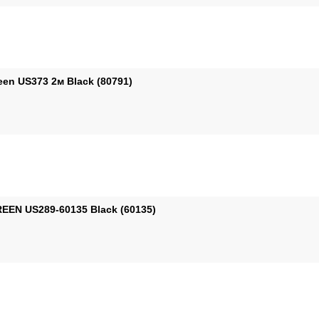
en US373 2м Black (80791)
EEN US289-60135 Black (60135)