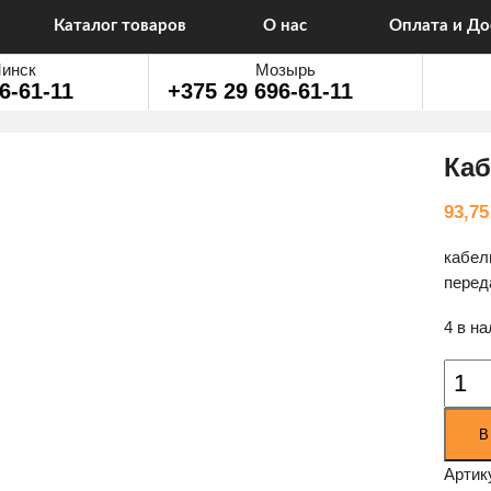
Каталог товаров
О нас
Оплата и До
инск
Мозырь
6-61-11
+375 29 696-61-11
Каб
93,7
кабел
перед
4 в н
Колич
товар
Кабел
В
UGRE
MM12
Артик