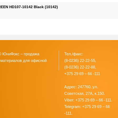
EEN HD107-10142 Black (10142)
© ЮниФокс – продажа
Тел./факс:
 материалов для офисной
(8-0236) 22-22-55,
(8-0236) 22-22-88,
+375 29 69 – 66 -111
Адрес: 247760, ул.
Советская, 27А, к.150.
Viber: +375 29 69 – 66 -111.
Telegram: +375 29 69 – 66
-111.