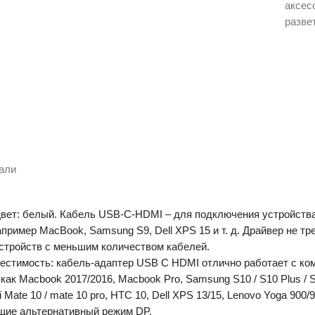
White
аксес
(30841
разве
али
 Цвет: белый. Кабель USB-C-HDMI – для подключения устройств
апример MacBook, Samsung S9, Dell XPS 15 и т. д. Драйвер не 
стройств с меньшим количеством кабелей.
стимость: кабель-адаптер USB C HDMI отлично работает с ком
и как Macbook 2017/2016, Macbook Pro, Samsung S10 / S10 Plus / S9 
i Mate 10 / mate 10 pro, HTC 10, Dell XPS 13/15, Lenovo Yoga 900
ие альтернативный режим DP.