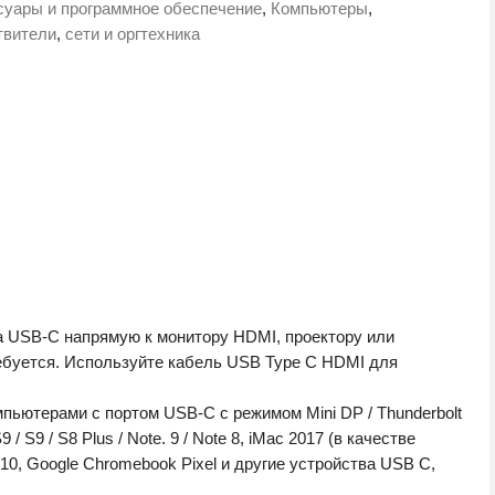
суары и программное обеспечение
,
Компьютеры
,
)
твители
,
сети и оргтехника
а USB-C напрямую к монитору HDMI, проектору или
требуется. Используйте кабель USB Type C HDMI для
пьютерами с портом USB-C с режимом Mini DP / Thunderbolt
/ S9 / S8 Plus / Note. 9 / Note 8, iMac 2017 (в качестве
/910, Google Chromebook Pixel и другие устройства USB C,