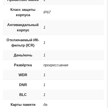
Класс защиты
IP67
корпуса
Антивандальный
1
корпус
Отключаемый ИК-
1
фильтр (ICR)
День/ночь
1
Развёртка
прогрессивная
WDR
1
DNR
1
BLC
1
Карты памяти
да