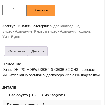
Количество
В корзину
товара
Камера
видеонаблюдения
Артикул:
1049884
Категорий:
видеонаблюдение
,
Dahua
Видеонаблюдение
,
Камеры видеонаблюдения
,
охрана
,
DH-
Умный дом
IPC-
HDBW2230EP-
S-
Описание
Детали
0360B-
S2
Описание
Dahua DH-IPC-HDBW2230EP-S-0360B-S2-QH3 – cетевая
миниатюрная купольная видеокамера 2Мп с ИК-подсветкой.
Детали
Вес брутто (1С)
0.49 Kilograms
Приватные маски
1