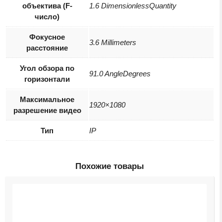
объектива (F-
1.6 DimensionlessQuantity
число)
Фокусное
3.6 Millimeters
расстояние
Угол обзора по
91.0 AngleDegrees
горизонтали
Максимальное
1920×1080
разрешение видео
Тип
IP
Похожие товары