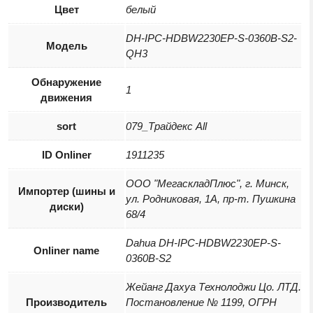
Цвет
белый
DH-IPC-HDBW2230EP-S-0360B-S2-
Модель
QH3
Обнаружение
1
движения
sort
079_Трайдекс All
ID Onliner
1911235
ООО "МегаскладПлюс", г. Минск,
Импортер (шины и
ул. Родниковая, 1А, пр-т. Пушкина
диски)
68/4
Dahua DH-IPC-HDBW2230EP-S-
Onliner name
0360B-S2
Жейанг Дахуа Технолоджи Цо. ЛТД.
Производитель
Постановление № 1199, ОГРН