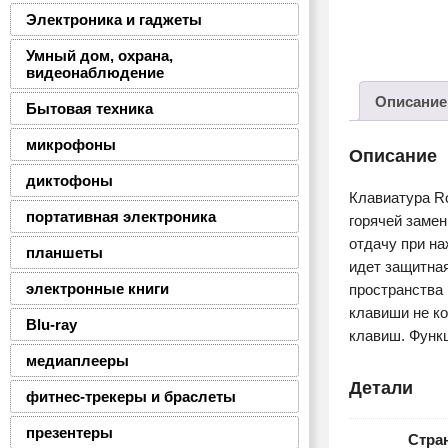
Электроника и гаджеты
Умный дом, охрана,
видеонаблюдение
Описание
Бытовая техника
микрофоны
Описание
диктофоны
Клавиатура Ro
портативная электроника
горячей заме
отдачу при на
планшеты
идет защитна
электронные книги
пространства 
клавиши не ко
Blu-ray
клавиш. Функ
медиаплееры
Детали
фитнес-трекеры и браслеты
презентеры
Стра