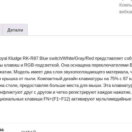
Kludg
Комп
RK-
вебк
R87
Blue
switch
Детали
yal Kludge RK-R87 Blue switch/White/Gray/Red представляет с
ны клавиш и RGB-подсветкой. Она оснащена переключателями Bl
жатии. Модель имеет два слоя звукопоглощающего материала, ч
я крышка от пыли. Компактный дизайн клавиатуры на 75% с 87 
на столе, предоставляя больше места для мыши. Эта клавиатура
нфликтуют друг с другом и четко регистрируют каждое нажатие
циональные клавиши FN+(F1~F12) активируют мультимедийные 
на