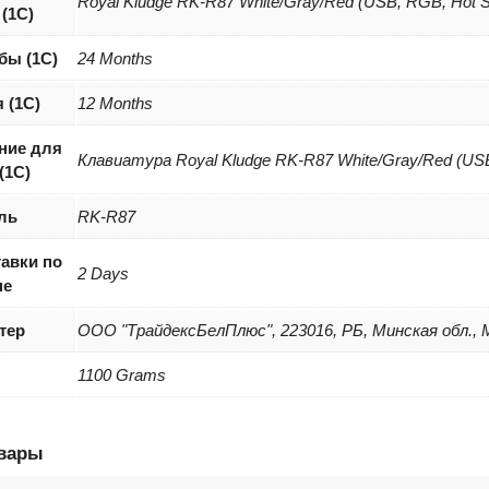
Royal Kludge RK-R87 White/Gray/Red (USB, RGB, Hot S
 (1C)
бы (1С)
24 Months
 (1С)
12 Months
ние для
Клавиатура Royal Kludge RK-R87 White/Gray/Red (USB
(1С)
ль
RK-R87
авки по
2 Days
не
тер
ООО "ТрайдексБелПлюс", 223016, РБ, Минская обл., Ми
1100 Grams
овары