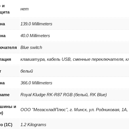
 и
нет
щита
на
139.0 Millimeters
ина
40.0 Millimeters
ючателя
Blue switch
тация
клавиатура, кабель USB, сменные переключателя, к
т
белый
на
366.0 Millimeters
 name
Royal Kludge RK-R87 RGB (белый, RK Blue)
(шины и
ООО "МегаскладПлюс", г. Минск, ул. Родниковая, 1А,
и)
о (1С)
1.2 Kilograms