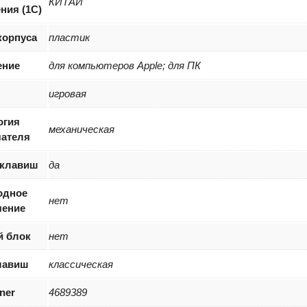
КИТАЙ
ния (1С)
корпуса
пластик
ение
для компьютеров Apple; для ПК
игровая
огия
механическая
ателя
 клавиш
да
одное
нет
ение
 блок
нет
лавиш
классическая
iner
4689389