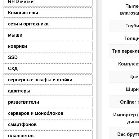
RFID метки
Пыле-
Компьютеры
влагоза
сети и оргтехника
Глуби
мыши
Толщ
коврики
Тип перекл
SSD
Комплек
СХД
Цве
серверные шкафы и стойки
Шири
адаптеры
разветвители
Onliner
серверов и моноблоков
Импортер 
диск
смартфонов
Вес брутт
планшетов