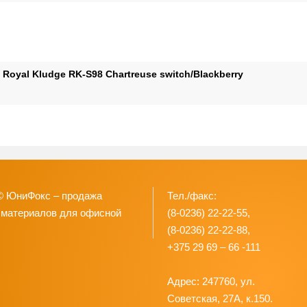
Royal Kludge RK-S98 Chartreuse switch/Blackberry
© ЮниФокс – продажа
Тел./факс:
 материалов для офисной
(8-0236) 22-22-55,
(8-0236) 22-22-88,
+375 29 69 – 66 -111
Адрес: 247760, ул.
Советская, 27А, к.150.