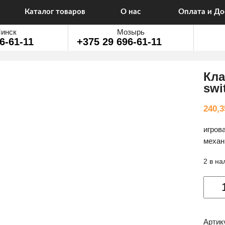
Каталог товаров
О нас
Оплата и До
инск
Мозырь
6-61-11
+375 29 696-61-11
Кла
swi
240,
игров
механи
2 в на
Колич
товар
Клави
Royal
Артик