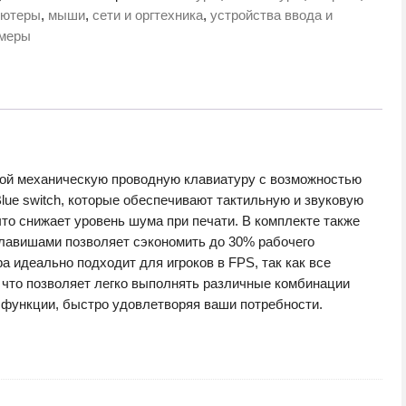
e
ьютеры
,
мыши
,
сети и оргтехника
,
устройства ввода и
амеры
/White/Gray/Red
обой механическую проводную клавиатуру с возможностью
ue switch, которые обеспечивают тактильную и звуковую
то снижает уровень шума при печати. В комплекте также
клавишами позволяет сэкономить до 30% рабочего
 идеально подходит для игроков в FPS, так как все
, что позволяет легко выполнять различные комбинации
функции, быстро удовлетворяя ваши потребности.