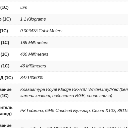
 (1С)
шт
о (1С)
1.1 Kilograms
(1С)
0.003478 CubicMeters
(1С)
189 Millimeters
(1С)
400 Millimeters
 (1С)
46 Millimeters
Д (1С)
8471606000
вание
Клавиатура Royal Kludge RK-R87 White/Gray/Red (бел
(1С)
замена клавиш, подсветка RGB, синие свичи)
итель
РК Гейминг, 6945 Спидвэй Бульвар, Сьют Х102, 8911
завод)
вание