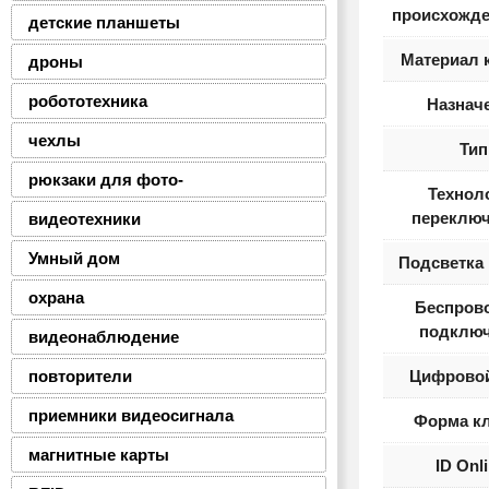
происхожде
детские планшеты
Материал 
дроны
робототехника
Назнач
чехлы
Тип
рюкзаки для фото-
Технол
переключ
видеотехники
Умный дом
Подсветка
охрана
Беспров
подключ
видеонаблюдение
повторители
Цифровой
приемники видеосигнала
Форма к
магнитные карты
ID Onl