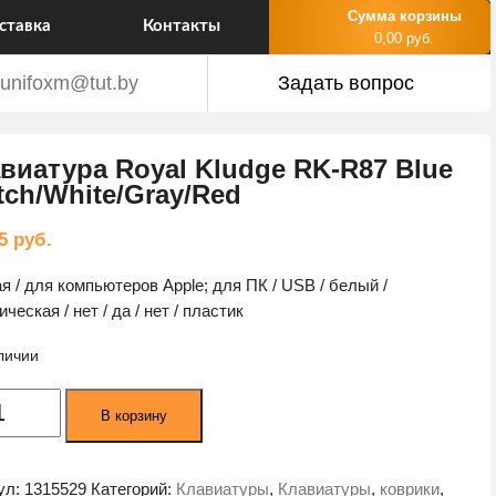
Сумма корзины
ставка
Контакты
0,00 руб.
unifoxm@tut.by
Задать вопрос
виатура Royal Kludge RK-R87 Blue
tch/White/Gray/Red
35
руб.
ая / для компьютеров Apple; для ПК / USB / белый /
ческая / нет / да / нет / пластик
личии
ество
В корзину
а
атура
ул:
1315529
Категорий:
Клавиатуры
,
Клавиатуры
,
коврики
,