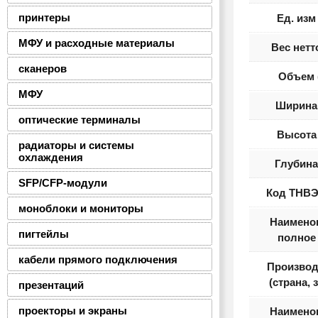
принтеры
Ед. изм
МФУ и расходные материалы
Вес нетт
сканеров
Объем 
МФУ
Ширина 
оптические терминалы
Высота 
радиаторы и системы
охлаждения
Глубина
SFP/CFP-модули
Код ТНВЭ
моноблоки и мониторы
Наимено
пигтейлы
полное 
кабели прямого подключения
Производ
(страна, 
презентаций
проекторы и экраны
Наимено