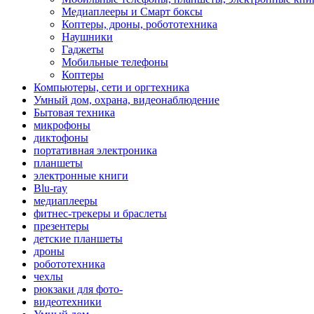
Медиаплееры и Смарт боксы
Коптеры, дроны, робототехника
Наушники
Гаджеты
Мобильные телефоны
Коптеры
Компьютеры, сети и оргтехника
Умный дом, охрана, видеонаблюдение
Бытовая техника
микрофоны
диктофоны
портативная электроника
планшеты
электронные книги
Blu-ray
медиаплееры
фитнес-трекеры и браслеты
презентеры
детские планшеты
дроны
робототехника
чехлы
рюкзаки для фото-
видеотехники