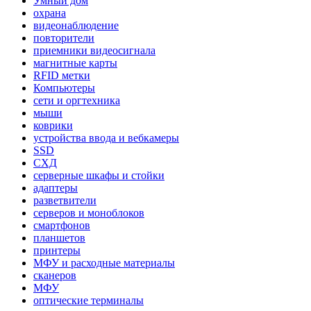
Умный дом
охрана
видеонаблюдение
повторители
приемники видеосигнала
магнитные карты
RFID метки
Компьютеры
сети и оргтехника
мыши
коврики
устройства ввода и вебкамеры
SSD
СХД
серверные шкафы и стойки
адаптеры
разветвители
серверов и моноблоков
смартфонов
планшетов
принтеры
МФУ и расходные материалы
сканеров
МФУ
оптические терминалы