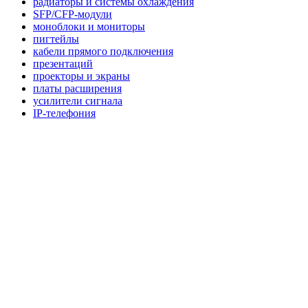
радиаторы и системы охлаждения
SFP/CFP-модули
моноблоки и мониторы
пигтейлы
кабели прямого подключения
презентаций
проекторы и экраны
платы расширения
усилители сигнала
IP-телефония