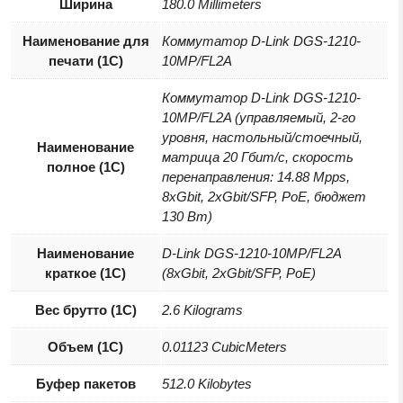
Ширина
180.0 Millimeters
Наименование для
Коммутатор D-Link DGS-1210-
печати (1С)
10MP/FL2A
Коммутатор D-Link DGS-1210-
10MP/FL2A (управляемый, 2-го
уровня, настольный/стоечный,
Наименование
матрица 20 Гбит/с, скорость
полное (1С)
перенаправления: 14.88 Mpps,
8xGbit, 2xGbit/SFP, PoE, бюджет
130 Вт)
Наименование
D-Link DGS-1210-10MP/FL2A
краткое (1C)
(8xGbit, 2xGbit/SFP, PoE)
Вес брутто (1С)
2.6 Kilograms
Объем (1С)
0.01123 CubicMeters
Буфер пакетов
512.0 Kilobytes