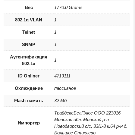
Вес
1770.0 Grams
802.1q VLAN
1
Telnet
1
SNMP
1
Аутентификация
1
802.1x
ID Onliner
4713111
Охлаждение
пассивное
Flash-память
32 Мб
ТрайдексБелПлюс ООО 223016
Минская обл. Минский р-н
Импортер
Новодворский с/с, 33/1-8 к.64 р-н д.
Большое Стиклево