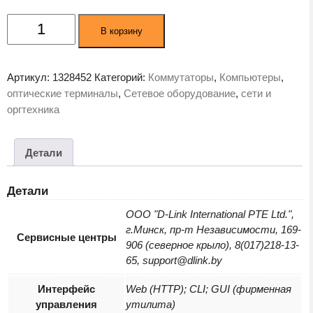
Количество
В корзину
товара
Коммутатор
D-
Артикул:
1328452
Категорий:
Коммутаторы
,
Компьютеры
,
Link
оптические терминалы
,
Сетевое оборудование
,
сети и
DGS-
оргтехника
1210-
10MP/FL2A
Детали
Детали
ООО "D-Link International PTE Ltd.",
г.Минск, пр-т Независимости, 169-
Сервисные центры
906 (северное крыло), 8(017)218-13-
65, support@dlink.by
Интерфейс
Web (HTTP); CLI; GUI (фирменная
управления
утилита)