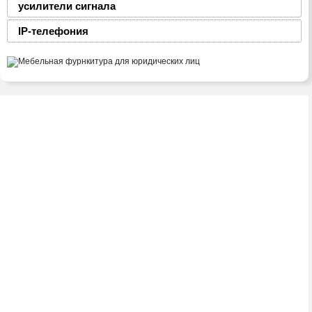
усилители сигнала
IP-телефония
2008-2016 © ЮниФокс – продажа расходных
материалов для офисной техники
Тел./факс:
(8-0236) 22-22-55,
(8-0236) 22-22-88,
+375 29 69 – 66 -111
Адрес: 247760, ул. Советская, 27А, к.150.
Viber: +375 29 69 – 66 -111.
Telegram: +375 29 69 – 66 -111.
E-mail: unifoxm@tut.by