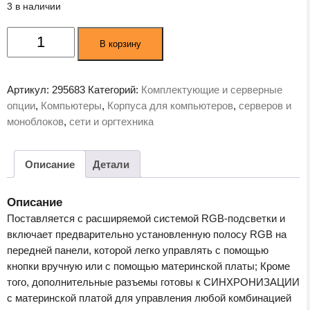
3 в наличии
Количество
В корзину
товара
Корпус
DeepCool
Артикул:
295683
Категорий:
Комплектующие и серверные
Matrexx
опции
,
Компьютеры
,
Корпуса для компьютеров
,
серверов и
55
моноблоков
,
сети и оргтехника
V3
(DP-
ATX-
Описание
Детали
Matrexx55V3)
Описание
Поставляется с расширяемой системой RGB-подсветки и
включает предварительно установленную полосу RGB на
передней панели, которой легко управлять с помощью
кнопки вручную или с помощью материнской платы; Кроме
того, дополнительные разъемы готовы к СИНХРОНИЗАЦИИ
с материнской платой для управления любой комбинацией