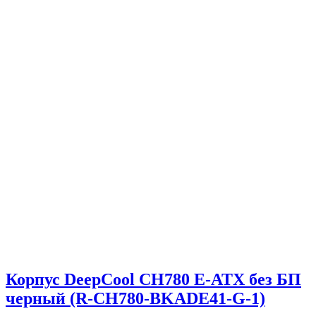
Корпус DeepCool CH780 E-ATX без БП
черный (R-CH780-BKADE41-G-1)