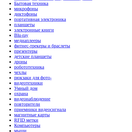
Бытовая техника
микрофоны
диктофоны
портативная электроника
планшеты
электронные книги
Blu-ray
медиаплееры
фитнес-трекеры и браслеты
презентеры
детские планшеты
дроны
робототехника
чехлы
рюкзаки для фото-
видеотехники
Умный дом
охрана
видеонаблюдение
повторители
приемники видеосигнала
магнитные карты
RFID метки
Компьютеры
мыши