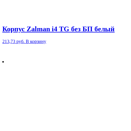
Корпус Zalman i4 TG без БП белый
213,73
руб.
В корзину