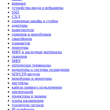
коврики
устройства ввода и вебкамеры
SSD
СХД
серверные шкафы и стойки
адаптеры
разветвители
серверов и моноблоков
смартфонов
планшетов
принтеры
МФУ и расходные материалы
сканеров
МФУ
оптические терминалы
радиаторы и системы охлаждения
SFP/CFP-модули
моноблоки и мониторы
пигтейлы
кабели прямого подключения
презентаций
проекторы и экраны
платы расширения
усилители сигнала
IP-телефония