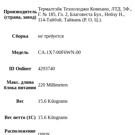
Термалтэйк Технолоджи Компани, ЛТД. 5Ф.,
Производитель
Г. № 185, Гл. 2, Благовеста Бул., Нейху Н.,
(страна, завод)
114-Тайбэй, Тайвань (Р. О. Ц.).
Сборка
не требуется
Модель
CA-1X7-00F6WN-00
ID Onliner
4293740
Макс. длина
220 Millimeters
блока питания
Вес
15.6 Kilograms
Вес нетто (1С)
15.6 Kilograms
Расположение
снизу