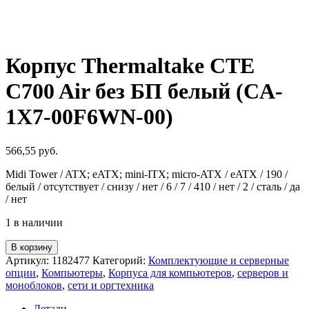
Корпус Thermaltake CTE
C700 Air без БП белый (CA-
1X7-00F6WN-00)
566,55
руб.
Midi Tower / ATX; eATX; mini-ITX; micro-ATX / eATX / 190 /
белый / отсутствует / снизу / нет / 6 / 7 / 410 / нет / 2 / сталь / да
/ нет
1 в наличии
Количество
В корзину
товара
Артикул:
1182477
Категорий:
Комплектующие и серверные
Корпус
опции
,
Компьютеры
,
Корпуса для компьютеров
,
серверов и
Thermaltake
моноблоков
,
сети и оргтехника
CTE
C700
Детали