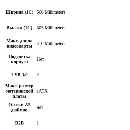
Ширина (1С)
566 Millimeters
Высота (1С)
505 Millimeters
Макс. длина
410 Millimeters
видеокарты
Подсветка
Нет
корпуса
USB 3.0
2
Макс. размер
материнской
eATX
платы
Отсеки 2.5
нет
дюймов
B2B
1