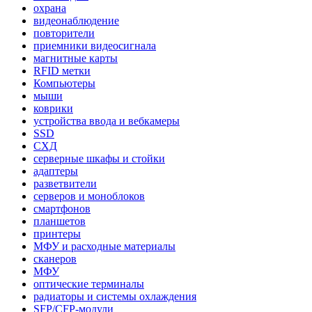
охрана
видеонаблюдение
повторители
приемники видеосигнала
магнитные карты
RFID метки
Компьютеры
мыши
коврики
устройства ввода и вебкамеры
SSD
СХД
серверные шкафы и стойки
адаптеры
разветвители
серверов и моноблоков
смартфонов
планшетов
принтеры
МФУ и расходные материалы
сканеров
МФУ
оптические терминалы
радиаторы и системы охлаждения
SFP/CFP-модули