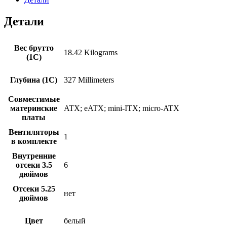
Air
без
Детали
БП
белый
(CA-
Вес брутто
18.42 Kilograms
1X7-
(1С)
00F6WN-
00)
Глубина (1С)
327 Millimeters
Совместимые
материнские
ATX; eATX; mini-ITX; micro-ATX
платы
Вентиляторы
1
в комплекте
Внутренние
отсеки 3.5
6
дюймов
Отсеки 5.25
нет
дюймов
Цвет
белый