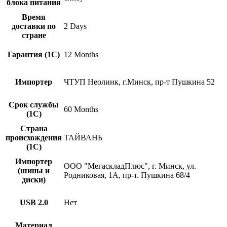
блока питания
Время
доставки по
2 Days
стране
Гарантия (1С)
12 Months
Импортер
ЧТУП Неолинк, г.Минск, пр-т Пушкина 52
Срок службы
60 Months
(1С)
Страна
происхождения
ТАЙВАНЬ
(1С)
Импортер
ООО "МегаскладПлюс", г. Минск, ул.
(шины и
Родниковая, 1А, пр-т. Пушкина 68/4
диски)
USB 2.0
Нет
Материал