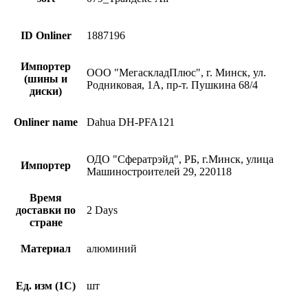
ID Onliner
1887196
Импортер
ООО "МегаскладПлюс", г. Минск, ул.
(шины и
Родниковая, 1А, пр-т. Пушкина 68/4
диски)
Onliner name
Dahua DH-PFA121
ОДО "Сфератрэйд", РБ, г.Минск, улица
Импортер
Машиностроителей 29, 220118
Время
доставки по
2 Days
стране
Материал
алюминий
Ед. изм (1С)
шт