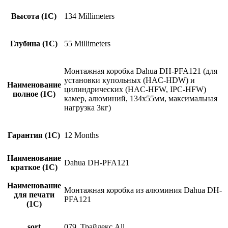
Высота (1С)
134 Millimeters
Глубина (1С)
55 Millimeters
Монтажная коробка Dahua DH-PFA121 (для
установки купольных (HAC-HDW) и
Наименование
цилиндрических (HAC-HFW, IPC-HFW)
полное (1С)
камер, алюминий, 134х55мм, максимальная
нагрузка 3кг)
Гарантия (1С)
12 Months
Наименование
Dahua DH-PFA121
краткое (1C)
Наименование
Монтажная коробка из алюминия Dahua DH-
для печати
PFA121
(1С)
sort
079_Трайдекс All