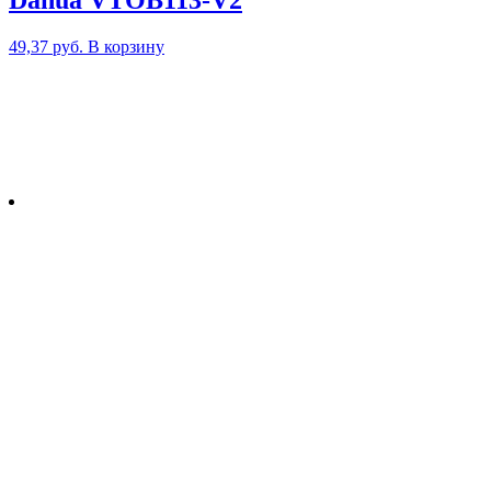
Dahua VTOB113-V2
49,37
руб.
В корзину