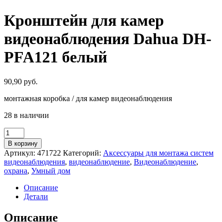
Кронштейн для камер
видеонаблюдения Dahua DH-
PFA121 белый
90,90
руб.
монтажная коробка / для камер видеонаблюдения
28 в наличии
Количество
товара
В корзину
Кронштейн
Артикул:
471722
Категорий:
Аксессуары для монтажа систем
для
видеонаблюдения
,
видеонаблюдение
,
Видеонаблюдение
,
камер
охрана
,
Умный дом
видеонаблюдения
Dahua
Описание
DH-
Детали
PFA121
белый
Описание