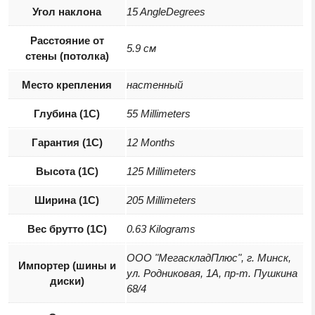
Угол наклона
15 AngleDegrees
Расстояние от
5.9 см
стены (потолка)
Место крепления
настенный
Глубина (1С)
55 Millimeters
Гарантия (1С)
12 Months
Высота (1С)
125 Millimeters
Ширина (1С)
205 Millimeters
Вес брутто (1С)
0.63 Kilograms
ООО "МегаскладПлюс", г. Минск,
Импортер (шины и
ул. Родниковая, 1А, пр-т. Пушкина
диски)
68/4