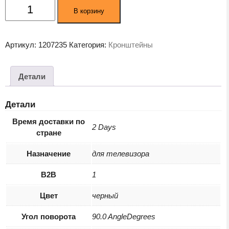
Количество
В корзину
товара
Кронштейн
Hyundai
Артикул:
1207235
Категория:
Кронштейны
GL-
R3
черный
Детали
(HMA27FS215BK71)
Детали
Время доставки по
2 Days
стране
Назначение
для телевизора
B2B
1
Цвет
черный
Угол поворота
90.0 AngleDegrees