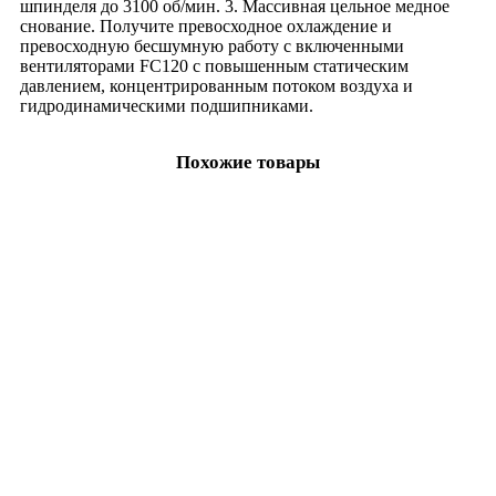
шпинделя до 3100 об/мин. 3. Массивная цельное медное
видеонаблюдение
снование. Получите превосходное охлаждение и
повторители
превосходную бесшумную работу с включенными
приемники видеосигнала
вентиляторами FC120 с повышенным статическим
магнитные карты
давлением, концентрированным потоком воздуха и
RFID метки
гидродинамическими подшипниками.
Компьютеры
мыши
коврики
Похожие товары
устройства ввода и вебкамеры
SSD
СХД
серверные шкафы и стойки
адаптеры
разветвители
серверов и моноблоков
смартфонов
планшетов
принтеры
МФУ и расходные материалы
сканеров
МФУ
оптические терминалы
радиаторы и системы охлаждения
SFP/CFP-модули
моноблоки и мониторы