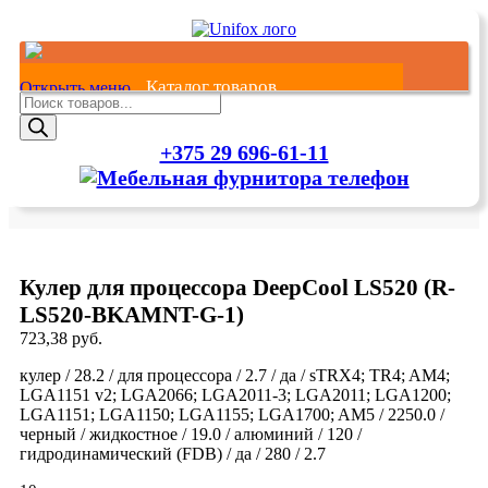
Каталог товаров
Открыть меню
Поиск
товаров
+375 29 696-61-11
Главная
Каталог товаров
О нас
Оплата и Доставка
Контакты
сети и оргтехника
Кулер для процессора DeepCool LS520 (R-
Клавиатуры
LS520-BKAMNT-G-1)
Хранение данных
Источники питания ПК и периферии
723,38
руб.
Серверы
кулер / 28.2 / для процессора / 2.7 / да / sTRX4; TR4; AM4;
Компьютерные аксессуары и программное
LGA1151 v2; LGA2066; LGA2011-3; LGA2011; LGA1200;
обеспечение
LGA1151; LGA1150; LGA1155; LGA1700; AM5 / 2250.0 /
Сетевое оборудование
черный / жидкостное / 19.0 / алюминий / 120 /
Комплектующие и серверные опции
гидродинамический (FDB) / да / 280 / 2.7
Ноутбуки и аксессуары
Сканеры