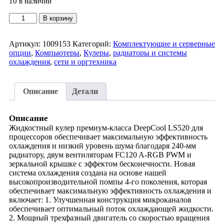
10 в наличии
Компьютеры
Пассивные сетевые компоненты
Количество
В корзину
Системы конференций
товара
Офисная телефония
Кулер
Компьютеры, сети и оргтехника
для
Артикул:
1009153
Категорий:
Комплектующие и серверные
Электроника и гаджеты
процессора
опции
,
Компьютеры
,
Кулеры
,
радиаторы и системы
Умный дом, охрана, видеонаблюдение
DeepCool
охлаждения
,
сети и оргтехника
Бытовая техника
LS520
микрофоны
(R-
диктофоны
LS520-
Описание
Детали
портативная электроника
BKAMNT-
планшеты
G-
электронные книги
1)
Описание
Blu-ray
Жидкостный кулер премиум-класса DeepCool LS520 для
медиаплееры
процессоров обеспечивает максимальную эффективность
фитнес-трекеры и браслеты
охлаждения и низкий уровень шума благодаря 240-мм
презентеры
радиатору, двум вентиляторам FC120 A-RGB PWM и
детские планшеты
зеркальной крышке с эффектом бесконечности. Новая
дроны
система охлаждения создана на основе нашей
робототехника
высокопроизводительной помпы 4-го поколения, которая
чехлы
обеспечивает максимальную эффективность охлаждения и
рюкзаки для фото-
включает: 1. Улучшенная конструкция микроканалов
видеотехники
обеспечивает оптимальный поток охлаждающей жидкости.
Умный дом
2. Мощный трехфазный двигатель со скоростью вращения
охрана