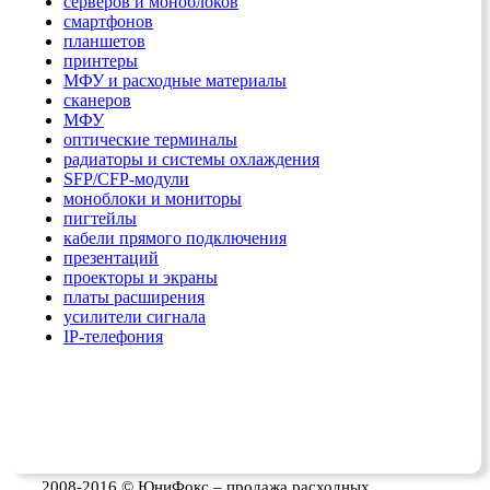
серверов и моноблоков
смартфонов
планшетов
принтеры
МФУ и расходные материалы
сканеров
МФУ
оптические терминалы
радиаторы и системы охлаждения
SFP/CFP-модули
моноблоки и мониторы
пигтейлы
кабели прямого подключения
презентаций
проекторы и экраны
платы расширения
усилители сигнала
IP-телефония
2008-2016 © ЮниФокс – продажа расходных