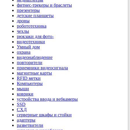
фитнес-трекеры и браслеты
презентеры
детские планшеты
дроны
робототехника
чехлы
рюкзаки для фото-
видеотехники
Умный дом
охрана
видеонаблюдение
повторители
приемники видеосигнала
магнитные карты
RFID метки
Компьютеры
мыши
коврики
устройства ввода и вебкамеры
SSD
СХД
серверные шкафы и стойки
адаптеры
разветвители