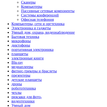
Сканеры
Компьютеры
Пассивные сетевые компоненты
Системы конференций
Офисная телефония
Компьютеры, сети и оргтехника
Электроника и гаджеты
Умный дом, охрана, видеонаблюдение
Бытовая техника
микрофоны
диктофоны
портативная электроника
планшеты
электронные книги
Blu-ray
медиаплееры
фитнес-трекеры и браслеты
презентеры
детские планшеты
дроны
робототехника
чехлы
рюкзаки для фото-
видеотехники
Умный дом