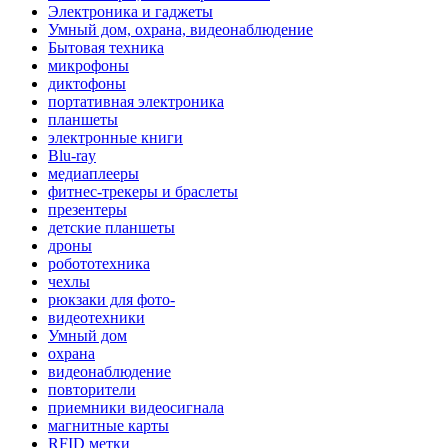
Электроника и гаджеты
Умный дом, охрана, видеонаблюдение
Бытовая техника
микрофоны
диктофоны
портативная электроника
планшеты
электронные книги
Blu-ray
медиаплееры
фитнес-трекеры и браслеты
презентеры
детские планшеты
дроны
робототехника
чехлы
рюкзаки для фото-
видеотехники
Умный дом
охрана
видеонаблюдение
повторители
приемники видеосигнала
магнитные карты
RFID метки