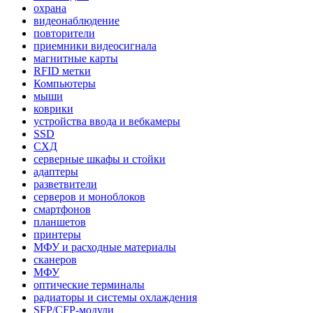
охрана
видеонаблюдение
повторители
приемники видеосигнала
магнитные карты
RFID метки
Компьютеры
мыши
коврики
устройства ввода и вебкамеры
SSD
СХД
серверные шкафы и стойки
адаптеры
разветвители
серверов и моноблоков
смартфонов
планшетов
принтеры
МФУ и расходные материалы
сканеров
МФУ
оптические терминалы
радиаторы и системы охлаждения
SFP/CFP-модули