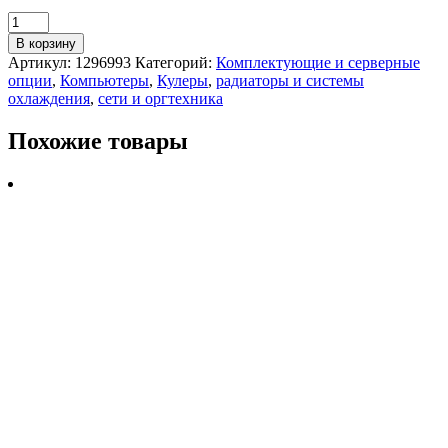
Количество
товара
В корзину
Кулер
Артикул:
1296993
Категорий:
Комплектующие и серверные
для
опции
,
Компьютеры
,
Кулеры
,
радиаторы и системы
процессора
охлаждения
,
сети и оргтехника
ID-
Cooling
Похожие товары
SE-
206-
XT
Black