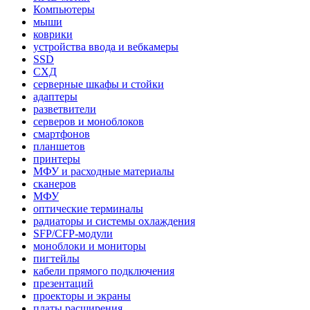
Компьютеры
мыши
коврики
устройства ввода и вебкамеры
SSD
СХД
серверные шкафы и стойки
адаптеры
разветвители
серверов и моноблоков
смартфонов
планшетов
принтеры
МФУ и расходные материалы
сканеров
МФУ
оптические терминалы
радиаторы и системы охлаждения
SFP/CFP-модули
моноблоки и мониторы
пигтейлы
кабели прямого подключения
презентаций
проекторы и экраны
платы расширения