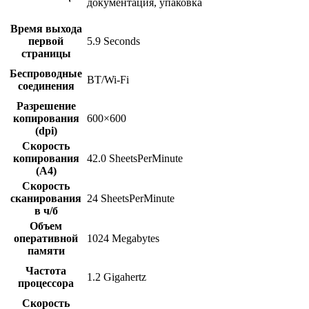
документация, упаковка
Время выхода
первой
5.9 Seconds
страницы
Беспроводные
BT/Wi-Fi
соединения
Разрешение
копирования
600×600
(dpi)
Скорость
копирования
42.0 SheetsPerMinute
(A4)
Скорость
сканирования
24 SheetsPerMinute
в ч/б
Объем
оперативной
1024 Megabytes
памяти
Частота
1.2 Gigahertz
процессора
Скорость