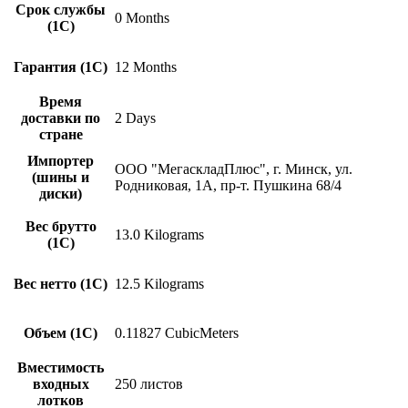
Срок службы
0 Months
(1С)
Гарантия (1С)
12 Months
Время
доставки по
2 Days
стране
Импортер
ООО "МегаскладПлюс", г. Минск, ул.
(шины и
Родниковая, 1А, пр-т. Пушкина 68/4
диски)
Вес брутто
13.0 Kilograms
(1С)
Вес нетто (1С)
12.5 Kilograms
Объем (1С)
0.11827 CubicMeters
Вместимость
входных
250 листов
лотков