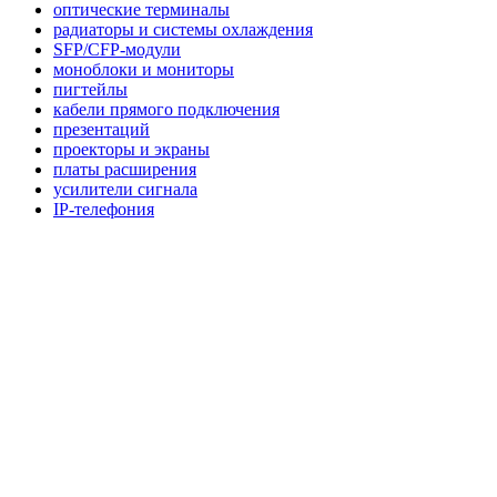
оптические терминалы
радиаторы и системы охлаждения
SFP/CFP-модули
моноблоки и мониторы
пигтейлы
кабели прямого подключения
презентаций
проекторы и экраны
платы расширения
усилители сигнала
IP-телефония