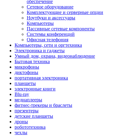
обеспечение
Сетевое оборудование
Комплектующие и серверные опции
Ноутбуки и аксессуары
Компьютеры
Пассивные сетевые компоненты
Системы конференций
Офисная телефония
Компьютеры, сети и оргтехника
Электроника и гаджеты
Умный дом, охрана, видеонаблюдение
Бытовая техника
микрофоны
диктофоны
портативная электроника
планшеты
электронные книги
Blu-ray
медиаплееры
фитнес-трекеры и браслеты
презентеры
детские планшеты
дроны
робототехника
чехлы