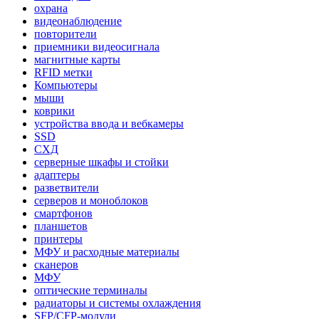
охрана
видеонаблюдение
повторители
приемники видеосигнала
магнитные карты
RFID метки
Компьютеры
мыши
коврики
устройства ввода и вебкамеры
SSD
СХД
серверные шкафы и стойки
адаптеры
разветвители
серверов и моноблоков
смартфонов
планшетов
принтеры
МФУ и расходные материалы
сканеров
МФУ
оптические терминалы
радиаторы и системы охлаждения
SFP/CFP-модули