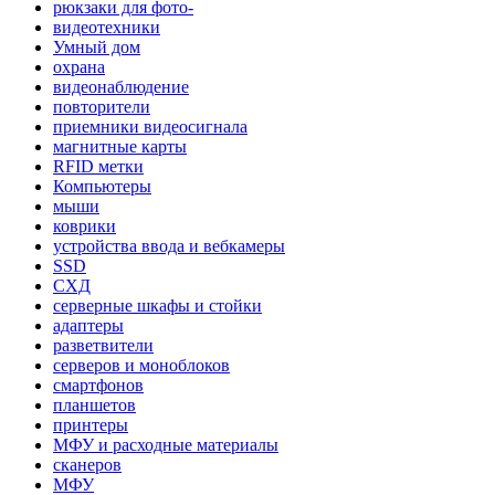
рюкзаки для фото-
видеотехники
Умный дом
охрана
видеонаблюдение
повторители
приемники видеосигнала
магнитные карты
RFID метки
Компьютеры
мыши
коврики
устройства ввода и вебкамеры
SSD
СХД
серверные шкафы и стойки
адаптеры
разветвители
серверов и моноблоков
смартфонов
планшетов
принтеры
МФУ и расходные материалы
сканеров
МФУ