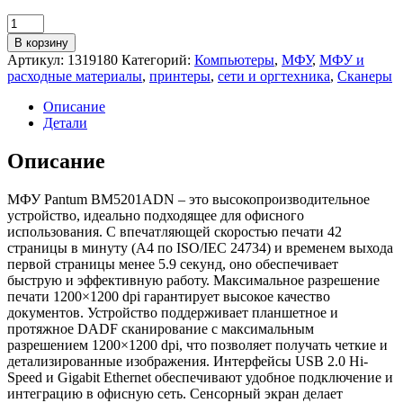
Количество
товара
В корзину
МФУ
Артикул:
1319180
Категорий:
Компьютеры
,
МФУ
,
МФУ и
Pantum
расходные материалы
,
принтеры
,
сети и оргтехника
,
Сканеры
BM5201ADN
Описание
Детали
Описание
МФУ Pantum BM5201ADN – это высокопроизводительное
устройство, идеально подходящее для офисного
использования. С впечатляющей скоростью печати 42
страницы в минуту (A4 по ISO/IEC 24734) и временем выхода
первой страницы менее 5.9 секунд, оно обеспечивает
быструю и эффективную работу. Максимальное разрешение
печати 1200×1200 dpi гарантирует высокое качество
документов. Устройство поддерживает планшетное и
протяжное DADF сканирование с максимальным
разрешением 1200×1200 dpi, что позволяет получать четкие и
детализированные изображения. Интерфейсы USB 2.0 Hi-
Speed и Gigabit Ethernet обеспечивают удобное подключение и
интеграцию в офисную сеть. Сенсорный экран делает