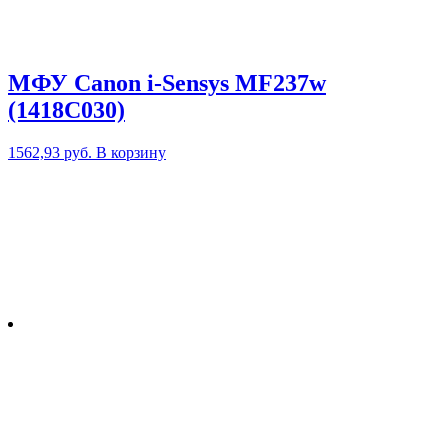
МФУ Canon i-Sensys MF237w
(1418C030)
1562,93
руб.
В корзину