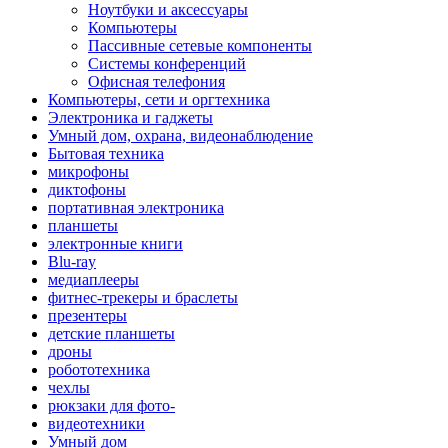
Ноутбуки и аксессуары
Компьютеры
Пассивные сетевые компоненты
Системы конференций
Офисная телефония
Компьютеры, сети и оргтехника
Электроника и гаджеты
Умный дом, охрана, видеонаблюдение
Бытовая техника
микрофоны
диктофоны
портативная электроника
планшеты
электронные книги
Blu-ray
медиаплееры
фитнес-трекеры и браслеты
презентеры
детские планшеты
дроны
робототехника
чехлы
рюкзаки для фото-
видеотехники
Умный дом