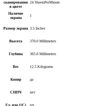
сканирования
24 SheetsPerMinute
в цвете
Наличие
1
экрана
Размер экрана
3.5 Inches
Высота
370.0 Millimeters
Глубина
365.0 Millimeters
Вес
12.5 Kilograms
Копир
да
СНПЧ
нет
Ед. изм (1С)
шт