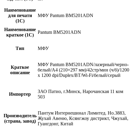
Наименование
для печати
МФУ Pantum BM5201ADN
(1С)
Наименование
Pantum BM5201ADN
краткое (1C)
Тип
МФУ
МФУ Pantum BM5201ADN/лазерный/черно-
Краткое
белый/A4 (210×297 мм)/42стр/мин (ч/б)/1200
описание
x 1200 dpi/Duplex/BT/Wi-Fi/белый/серый
ЗАО Патио, г.Минск, Нарочанская 11 ком
Импортер
503
Пантум Интернешинал Лимитед. Но.3883,
Производитель
Жухай Авеню, Ксянгжоу дистрикт, Чжухай,
(страна, завод)
Гуангдонг, Китай