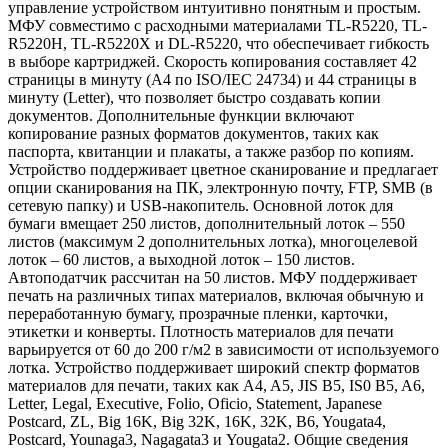
управление устройством интуитивно понятным и простым.
МФУ совместимо с расходными материалами TL-R5220, TL-
R5220H, TL-R5220X и DL-R5220, что обеспечивает гибкость
в выборе картриджей. Скорость копирования составляет 42
страницы в минуту (A4 по ISO/IEC 24734) и 44 страницы в
минуту (Letter), что позволяет быстро создавать копии
документов. Дополнительные функции включают
копирование разных форматов документов, таких как
паспорта, квитанции и плакаты, а также разбор по копиям.
Устройство поддерживает цветное сканирование и предлагает
опции сканирования на ПК, электронную почту, FTP, SMB (в
сетевую папку) и USB-накопитель. Основной лоток для
бумаги вмещает 250 листов, дополнительный лоток – 550
листов (максимум 2 дополнительных лотка), многоцелевой
лоток – 60 листов, а выходной лоток – 150 листов.
Автоподатчик рассчитан на 50 листов. МФУ поддерживает
печать на различных типах материалов, включая обычную и
переработанную бумагу, прозрачные пленки, карточки,
этикетки и конверты. Плотность материалов для печати
варьируется от 60 до 200 г/м2 в зависимости от используемого
лотка. Устройство поддерживает широкий спектр форматов
материалов для печати, таких как A4, A5, JIS B5, IS0 B5, A6,
Letter, Legal, Executive, Folio, Oficio, Statement, Japanese
Postcard, ZL, Big 16K, Big 32K, 16K, 32K, B6, Yougata4,
Postcard, Younaga3, Nagagata3 и Yougata2. Общие сведения