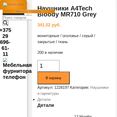
Наушники A4Tech
Каталог товаров
Bloody MR710 Grey
Поиск
товаров
341,02
руб.
+375
29
мониторные / оголовье / серый /
696-
закрытые / ткань
61-
200 в наличии
11
Количество
товара
Наушники
В корзину
A4Tech
Bloody
Артикул:
1228197
Категория:
Наушники
MR710
и гарнитуры
Grey
Детали
Детали
12 Months