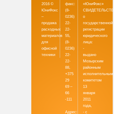
2016 ©
факс:
«ЮниФокс»
ЮниФокс
(8-
СВИДЕТЕЛЬСТ
–
0236)
о
продажа
22-
государственной
расходных
22-
регистрации
материалов
55,
юридического
для
(8-
лица:
офисной
0236)
-
техники
22-
выдано
22-
Мозырским
88,
районным
+375
исполнительным
29
комитетом
69 –
13
66
января
-111
2011
года,
Адрес:
- с