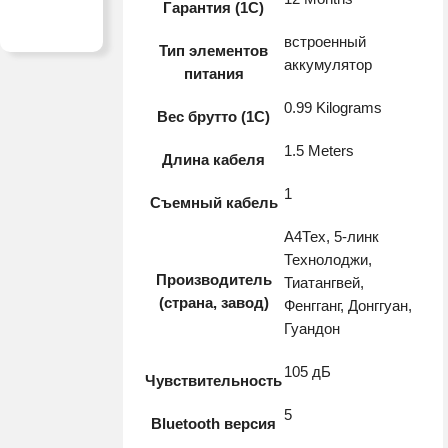
Гарантия (1С)
встроенный
Тип элементов
аккумулятор
питания
0.99 Kilograms
Вес брутто (1С)
1.5 Meters
Длина кабеля
1
Съемный кабель
А4Тех, 5-линк
Технолоджи,
Производитель
Тиатангвей,
(страна, завод)
Фенгганг, Донггуан,
Гуандон
105 дБ
Чувствительность
5
Bluetooth версия