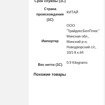
Срок службы (1С)
Страна
КИТАЙ
происхождения
(1С)
ООО
"ТрайдексБелПлюс"
Минская обл.,
Импортер
Минский р-н,
Новодворский с/с,
33/1-8 к.64
0.9 Kilograms
Вес нетто (1С)
Похожие товары