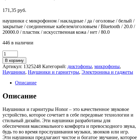
171,35
руб.
наушники с микрофоном / накладные / да / оголовье / белый /
закрытые / соединенные кабелем/оголовьем / Bluetooth / 20.0 /
20000.0 / пластик / искусственная кожа / нет / 80.0
446 в наличии
Количество
товара
В корзину
Наушники
Артикул:
1325248
Категорий:
диктофоны
,
микрофоны
,
Honor
Наушники
,
Наушники и гарнитуры
,
Электроника и гаджеты
Choice
Headphones
Описание
ROS-
ME01
Описание
White
(5504ABGP)
Наушники и гарнитуры Honor – это качественное звуковое
устройство, которое сочетает в себе передовые технологии и
стильный дизайн. Эти наушники разработаны для
обеспечения максимального комфорта и превосходного звука,
будь то во время прослушивания музыки, звонков или игр.
Эти наушники предлагают чистое и богатое звучание, которое