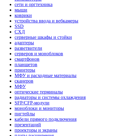
сети и оргтехника
мыши
коврики
устройства ввода и вебкамеры
SSD
СХД
серверные шкафы и стойки
адаптеры
разветвители
серверов и моноблоков
смартфонов
планшетов
принтеры
МФУ и расходные материалы
сканеров
МФУ
оптические терминалы
радиаторы и системы охлаждения
SFP/CFP-модули
моноблоки и мониторы
пигтейлы
кабели прямого подключения
презентаций
проекторы и экраны
платы расширения