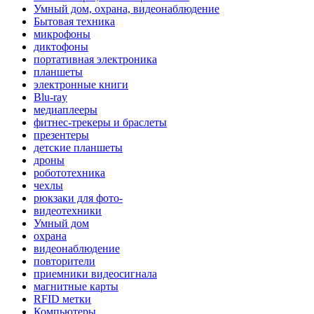
Умный дом, охрана, видеонаблюдение
Бытовая техника
микрофоны
диктофоны
портативная электроника
планшеты
электронные книги
Blu-ray
медиаплееры
фитнес-трекеры и браслеты
презентеры
детские планшеты
дроны
робототехника
чехлы
рюкзаки для фото-
видеотехники
Умный дом
охрана
видеонаблюдение
повторители
приемники видеосигнала
магнитные карты
RFID метки
Компьютеры