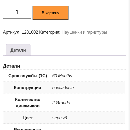
Количество
В корзину
товара
Наушники
Jabra
Артикул:
1281002
Категория:
Наушники и гарнитуры
Evolve2
75
Link380a
Детали
Black
(27599-
Детали
999-
989)
Срок службы (1С)
60 Months
Конструкция
накладные
Количество
2 Grands
динамиков
Цвет
черный
Регулировка