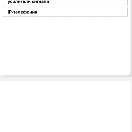
усилители сигнала
IP-телефония
2008-2016 © ЮниФокс – продажа расходных
материалов для офисной техники
Тел./факс:
(8-0236) 22-22-55,
(8-0236) 22-22-88,
+375 29 69 – 66 -111