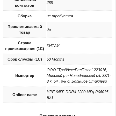
288
контактов
Сборка
не требуется
Прослеживаемый
да
товар
Страна
КИТАЙ
происхождения (1С)
Срок службы (1С)
60 Months
ООО "ТрайдексБелПлюс" 223016,
Импортер
Минский р-н Новодворский с/с 33/1-
8 к. 64 , р-н д. Большое Стиклево
HPE 64ГБ DDR4 3200 МГц P06035-
Onliner name
B21