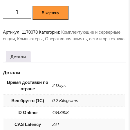
Количество
В корзину
товара
Оперативная
память
Артикул:
1170078
Категории:
Комплектующие и серверные
HPE
опции
,
Компьютеры
,
Оперативная память
,
сети и оргтехника
64GB
DDR4
3200
Детали
(P06035-
B21)
Детали
Время доставки по
2 Days
стране
Вес брутто (1С)
0.2 Kilograms
ID Onliner
4343908
CAS Latency
22T