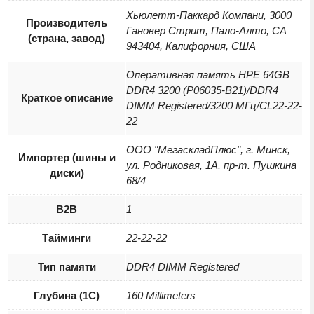
Хьюлетт-Паккард Компани, 3000
Производитель
Гановер Стрит, Пало-Алто, CA
(страна, завод)
943404, Калифорния, США
Оперативная память HPE 64GB
DDR4 3200 (P06035-B21)/DDR4
Краткое описание
DIMM Registered/3200 МГц/CL22-22-
22
ООО "МегаскладПлюс", г. Минск,
Импортер (шины и
ул. Родниковая, 1А, пр-т. Пушкина
диски)
68/4
B2B
1
Тайминги
22-22-22
Тип памяти
DDR4 DIMM Registered
Глубина (1С)
160 Millimeters