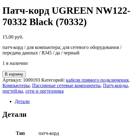
Патч-корд UGREEN NW122-
70332 Black (70332)
15,00
руб.
патч-корд / для компьютера; для сетевого оборудования /
передача данных / RJ45 / да / черный
1 в наличии
Количество
В корзину
товара
Артикул:
1009193
Категорий:
кабели прямого подключения
,
Патч-
Компьютеры
,
Пассивные сетевые компоненты
,
Патч-корды
,
корд
пигтейлы
,
сети и оргтехника
UGREEN
NW122-
Детали
70332
Black
Детали
(70332)
Тип
патч-корд