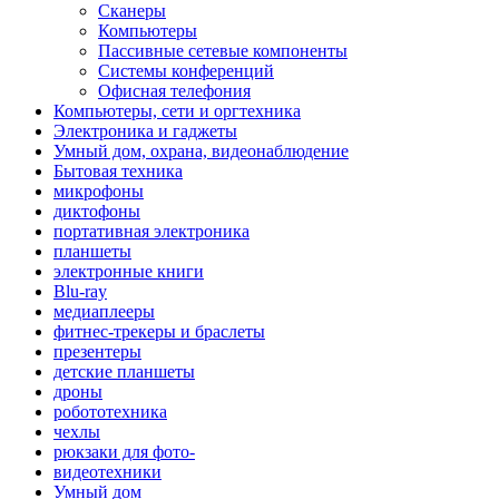
Сканеры
Компьютеры
Пассивные сетевые компоненты
Системы конференций
Офисная телефония
Компьютеры, сети и оргтехника
Электроника и гаджеты
Умный дом, охрана, видеонаблюдение
Бытовая техника
микрофоны
диктофоны
портативная электроника
планшеты
электронные книги
Blu-ray
медиаплееры
фитнес-трекеры и браслеты
презентеры
детские планшеты
дроны
робототехника
чехлы
рюкзаки для фото-
видеотехники
Умный дом