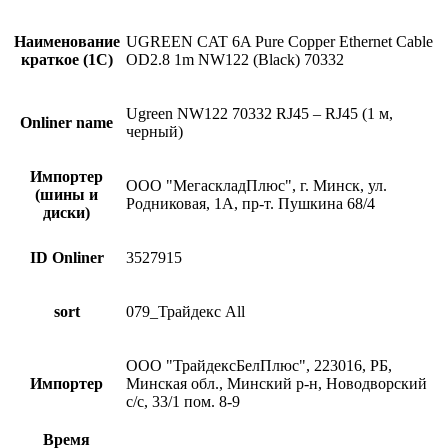
Наименование
UGREEN CAT 6A Pure Copper Ethernet Cable
краткое (1C)
OD2.8 1m NW122 (Black) 70332
Ugreen NW122 70332 RJ45 – RJ45 (1 м,
Onliner name
черный)
Импортер
ООО "МегаскладПлюс", г. Минск, ул.
(шины и
Родниковая, 1А, пр-т. Пушкина 68/4
диски)
ID Onliner
3527915
sort
079_Трайдекс All
ООО "ТрайдексБелПлюс", 223016, РБ,
Импортер
Минская обл., Минский р-н, Новодворский
с/с, 33/1 пом. 8-9
Время