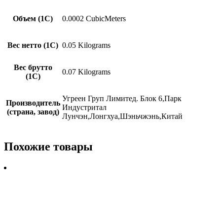
Объем (1С)
0.0002 CubicMeters
Вес нетто (1С)
0.05 Kilograms
Вес брутто
0.07 Kilograms
(1С)
Угреен Груп Лимитед. Блок 6,Парк
Производитель
Индустритал
(страна, завод)
Лунчэн,Лонгхуа,Шэньчжэнь,Китай
Похожие товары