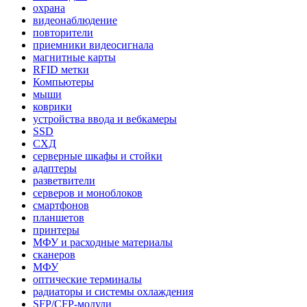
охрана
видеонаблюдение
повторители
приемники видеосигнала
магнитные карты
RFID метки
Компьютеры
мыши
коврики
устройства ввода и вебкамеры
SSD
СХД
серверные шкафы и стойки
адаптеры
разветвители
серверов и моноблоков
смартфонов
планшетов
принтеры
МФУ и расходные материалы
сканеров
МФУ
оптические терминалы
радиаторы и системы охлаждения
SFP/CFP-модули