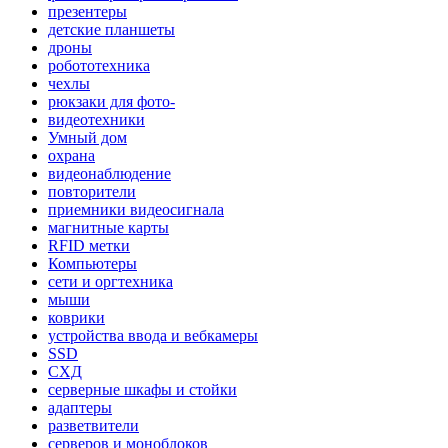
презентеры
детские планшеты
дроны
робототехника
чехлы
рюкзаки для фото-
видеотехники
Умный дом
охрана
видеонаблюдение
повторители
приемники видеосигнала
магнитные карты
RFID метки
Компьютеры
сети и оргтехника
мыши
коврики
устройства ввода и вебкамеры
SSD
СХД
серверные шкафы и стойки
адаптеры
разветвители
серверов и моноблоков