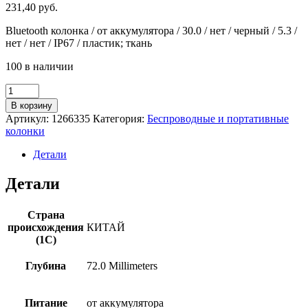
231,40
руб.
Bluetooth колонка / от аккумулятора / 30.0 / нет / черный / 5.3 /
нет / нет / IP67 / пластик; ткань
100 в наличии
Количество
товара
В корзину
Портативная
Артикул:
1266335
Категория:
Беспроводные и портативные
колонка
колонки
Honor
Choice
Детали
Speaker
Pro
Детали
VNC-
ME00
Black
Страна
(5504AAVR)
происхождения
КИТАЙ
(1С)
Глубина
72.0 Millimeters
Питание
от аккумулятора