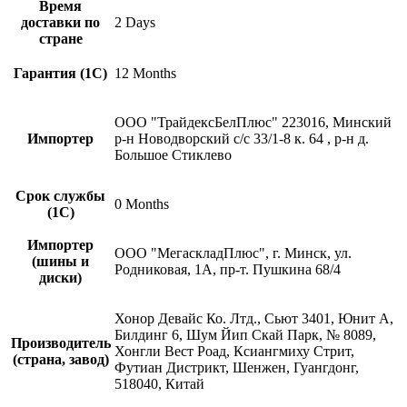
Время
доставки по
2 Days
стране
Гарантия (1С)
12 Months
ООО "ТрайдексБелПлюс" 223016, Минский
Импортер
р-н Новодворский с/с 33/1-8 к. 64 , р-н д.
Большое Стиклево
Срок службы
0 Months
(1С)
Импортер
ООО "МегаскладПлюс", г. Минск, ул.
(шины и
Родниковая, 1А, пр-т. Пушкина 68/4
диски)
Хонор Девайс Ко. Лтд., Сьют 3401, Юнит А,
Билдинг 6, Шум Йип Скай Парк, № 8089,
Производитель
Хонгли Вест Роад, Ксиангмиху Стрит,
(страна, завод)
Футиан Дистрикт, Шенжен, Гуангдонг,
518040, Китай