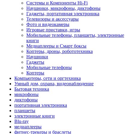
Системы и Компоненты Hi-Fi
Наушники, микрофоны, диктофоны
Гаджеты, портативная электроника
Телевизоры и аксессуары
Фото и видеокамеры
Игровые приставки, игры
Мобильные телефоны, планшеты, электронные
книги
Медиаплееры и Смарт боксы
Коптеры, дроны, робототехника
Наушники
Гаджеты
Мобильные телефоны
Коптеры
Компьютеры, сети и оргтехника
Умный дом, охрана, видеонаблюдение
Бытовая техника
микрофоны
диктофоны
портативная электроника
планшеты
электронные книги
Blu-ray
медиаплееры
фитнес-трекеры и браслеты