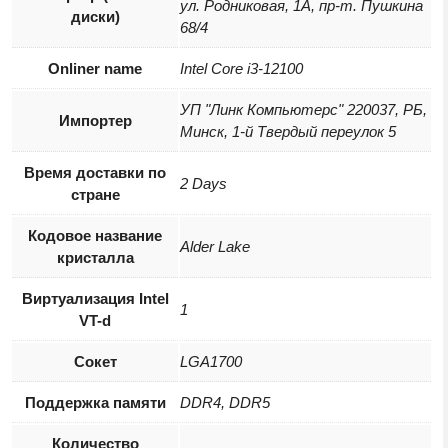
ул. Родниковая, 1А, пр-т. Пушкина
диски)
68/4
Onliner name
Intel Core i3-12100
УП "Линк Компьютерс" 220037, РБ,
Импортер
Минск, 1-й Твердый переулок 5
Время доставки по
2 Days
стране
Кодовое название
Alder Lake
кристалла
Виртуализация Intel
1
VT-d
Сокет
LGA1700
Поддержка памяти
DDR4, DDR5
Количество