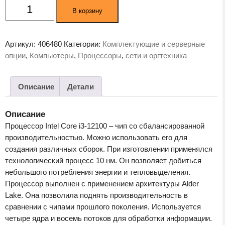
Количество
В корзину
товара
Процессор
Intel
Артикул:
406480
Категории:
Комплектующие и серверные
Core
опции
,
Компьютеры
,
Процессоры
,
сети и оргтехника
i3-
12100
OEM
Описание
Детали
Описание
Процессор Intel Core i3-12100 – чип со сбалансированной
производительностью. Можно использовать его для
создания различных сборок. При изготовлении применялся
технологический процесс 10 нм. Он позволяет добиться
небольшого потребления энергии и тепловыделения.
Процессор выполнен с применением архитектуры Alder
Lake. Она позволила поднять производительность в
сравнении с чипами прошлого поколения. Используется
четыре ядра и восемь потоков для обработки информации.