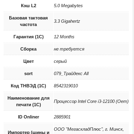
Кэш L2
5.0 Megabytes
Базовая тактовая
3.3 Gigahertz
частота
Гарантия (1С)
12 Months
Сборка
не требуется
Цвет
серый
sort
079_Трайдекс All
Код ТНВЭД (1С)
8542319010
Наименование для
Процессор Intel Core i3-12100 (Oem)
печати (1С)
ID Onliner
2885901
ООО "МегаскладПлюс", г. Минск,
Импортер (шины и