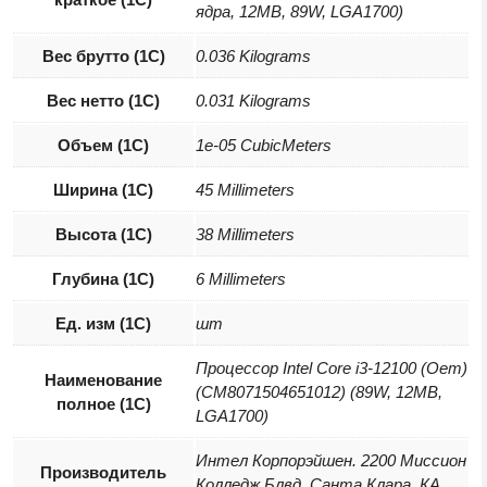
ядра, 12MB, 89W, LGA1700)
Вес брутто (1С)
0.036 Kilograms
Вес нетто (1С)
0.031 Kilograms
Объем (1С)
1e-05 CubicMeters
Ширина (1С)
45 Millimeters
Высота (1С)
38 Millimeters
Глубина (1С)
6 Millimeters
Ед. изм (1С)
шт
Процессор Intel Core i3-12100 (Oem)
Наименование
(CM8071504651012) (89W, 12MB,
полное (1С)
LGA1700)
Интел Корпорэйшен. 2200 Миссион
Производитель
Колледж Блвд. Санта Клара, КА