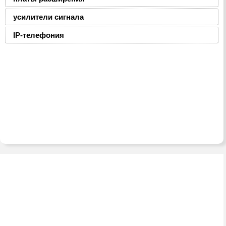
усилители сигнала
IP-телефония
2008-2016 © ЮниФокс – продажа расходных
материалов для офисной техники
Тел./факс:
(8-0236) 22-22-55,
(8-0236) 22-22-88,