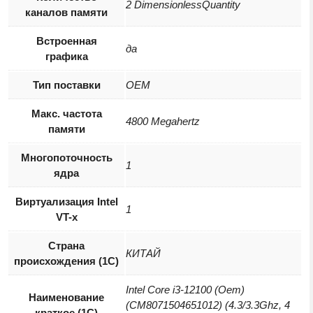
2 DimensionlessQuantity
каналов памяти
Встроенная
да
графика
Тип поставки
OEM
Макс. частота
4800 Megahertz
памяти
Многопоточность
1
ядра
Виртуализация Intel
1
VT-x
Страна
КИТАЙ
происхождения (1С)
Intel Core i3-12100 (Oem)
Наименование
(CM8071504651012) (4.3/3.3Ghz, 4
краткое (1C)