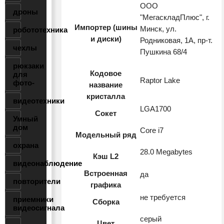
ООО
дроны
"МегаскладПлюс", г.
Импортер (шины
Минск, ул.
робототехника
и диски)
Родниковая, 1А, пр-т.
чехлы
Пушкина 68/4
рюкзаки
Кодовое
для
Raptor Lake
фото-
название
кристалла
видеотехники
LGA1700
Сокет
Умный
дом
Core i7
Модельный ряд
охрана
28.0 Megabytes
Кэш L2
видеонаблюдение
Встроенная
да
повторители
графика
не требуется
приемники
Сборка
видеосигнала
серый
Цвет