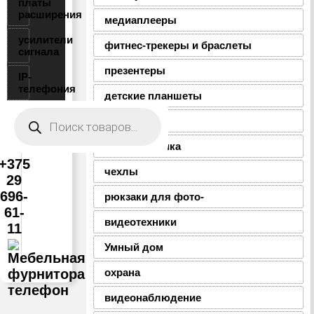
платы
расширения
медиаплееры
усилители
фитнес-трекеры и браслеты
сигнала
презентеры
IP-
телефония
детские планшеты
Поиск
товаров
дроны
робототехника
+375
чехлы
29
696-
рюкзаки для фото-
61-
видеотехники
11
Умный дом
охрана
видеонаблюдение