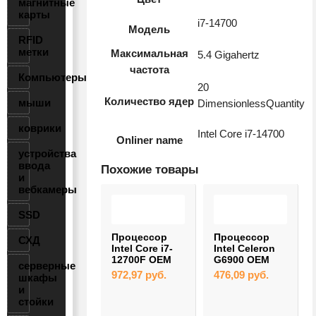
магнитные
карты
i7-14700
Модель
RFID
метки
Максимальная
5.4 Gigahertz
частота
Компьютеры
20
Количество ядер
мыши
DimensionlessQuantity
коврики
Intel Core i7-14700
Onliner name
устройства
ввода
Похожие товары
и
вебкамеры
SSD
Процессор
Процессор
Процессор
СХД
Intel Core i5-
Intel Core i7-
Intel Celeron
14400F OEM
12700F OEM
G6900 OEM
серверные
698,18
руб.
972,97
руб.
476,09
руб.
шкафы
SRKJ9)
и
стойки