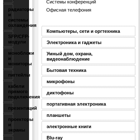
Системы конференций
радиаторы
Офисная телефония
и
системы
охлаждения
Компьютеры, сети и оргтехника
SFP/CFP-
модули
Электроника и гаджеты
моноблоки
Умный дом, охрана,
и
видеонаблюдение
мониторы
Бытовая техника
пигтейлы
микрофоны
кабели
прямого
диктофоны
подключения
портативная электроника
презентаций
планшеты
проекторы
и
электронные книги
экраны
Blu-ray