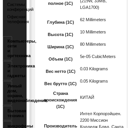
(219W, 33MB,
полное (1С)
Системы
LGA1700)
конференций
Офисная
62 Millimeters
телефония
Глубина (1С)
10 Millimeters
Высота (1С)
Компьютеры,
80 Millimeters
сети
Ширина (1С)
и
оргтехника
5e-05 CubicMeters
Объем (1С)
Электроника
0.03 Kilograms
и
Вес нетто (1С)
гаджеты
0.05 Kilograms
Вес брутто (1С)
Умный
дом,
Страна
охрана,
КИТАЙ
происхождения
видеонаблюдение
(1С)
Бытовая
Интел Корпорэйшен.
техника
2200 Миссион
микрофоны
Производитель
Колледж Блвд. Санта