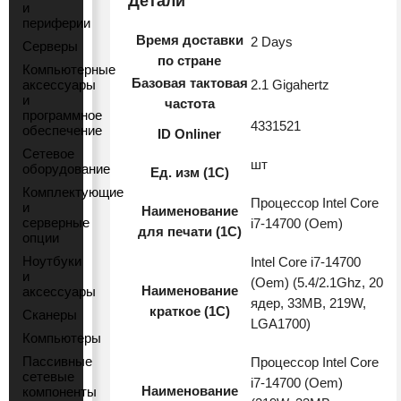
Детали
и
периферии
Время доставки
2 Days
Серверы
по стране
Компьютерные
Базовая тактовая
аксессуары
2.1 Gigahertz
и
частота
программное
4331521
обеспечение
ID Onliner
Сетевое
шт
оборудование
Ед. изм (1С)
Комплектующие
Процессор Intel Core
и
Наименование
серверные
i7-14700 (Oem)
для печати (1С)
опции
Ноутбуки
Intel Core i7-14700
и
(Oem) (5.4/2.1Ghz, 20
Наименование
аксессуары
ядер, 33MB, 219W,
краткое (1C)
Сканеры
LGA1700)
Компьютеры
Пассивные
Процессор Intel Core
сетевые
i7-14700 (Oem)
Наименование
компоненты