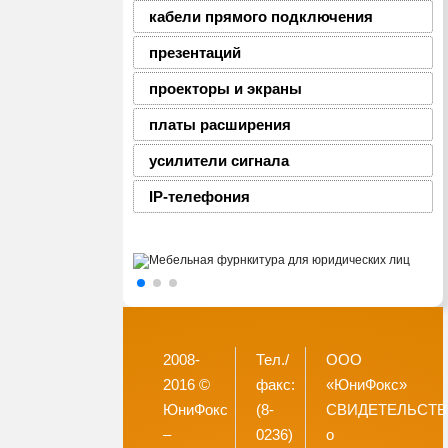
кабели прямого подключения
презентаций
проекторы и экраны
платы расширения
усилители сигнала
IP-телефония
2008-
Тел./
ООО
2016 ©
факс:
«ЮниФокс»
ЮниФокс
(8-
СВИДЕТЕЛЬСТ
–
0236)
о