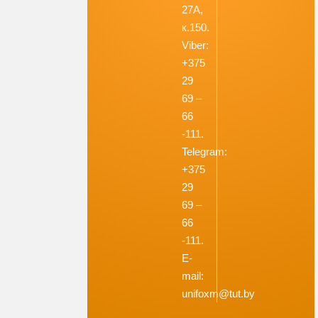
27А,
к.150.
Viber:
+375
29
69 –
66
-111.
Telegram:
+375
29
69 –
66
-111.
E-
mail:
unifoxm@tut.by