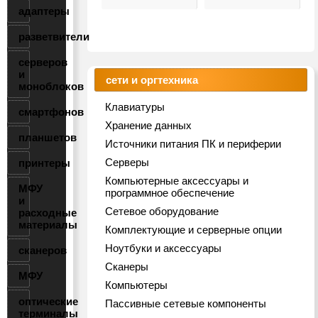
адаптеры
разветвители
серверов
и
сети и оргтехника
моноблоков
Клавиатуры
смартфонов
Хранение данных
планшетов
Источники питания ПК и периферии
Серверы
принтеры
Компьютерные аксессуары и
МФУ
программное обеспечение
и
Сетевое оборудование
расходные
материалы
Комплектующие и серверные опции
Ноутбуки и аксессуары
сканеров
Сканеры
МФУ
Компьютеры
оптические
Пассивные сетевые компоненты
терминалы