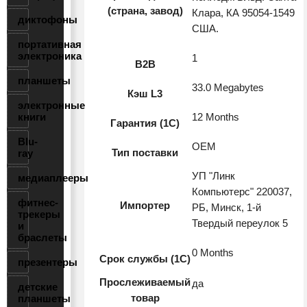
(страна, завод)
Клара, КА 95054-1549
диктофоны
США.
портативная
электроника
1
B2B
планшеты
33.0 Megabytes
Кэш L3
электронные
книги
12 Months
Гарантия (1С)
Blu-
OEM
Тип поставки
ray
УП "Линк
медиаплееры
Компьютерс" 220037,
фитнес-
Импортер
РБ, Минск, 1-й
трекеры
Твердый переулок 5
и
браслеты
0 Months
Срок службы (1С)
презентеры
Прослеживаемый
да
детские
товар
планшеты