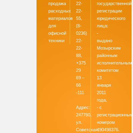
продажа
22-
государственной
расходных
22-
регистрации
материалов
55,
юридического
для
(8-
лица:
офисной
0236)
-
техники
22-
выдано
22-
Мозырским
88,
районным
+375
исполнительным
29
комитетом
69 –
13
66
января
-111
2011
года,
Адрес:
- с
247760,
регистрационны
ул.
номером
Советская,
490498376.