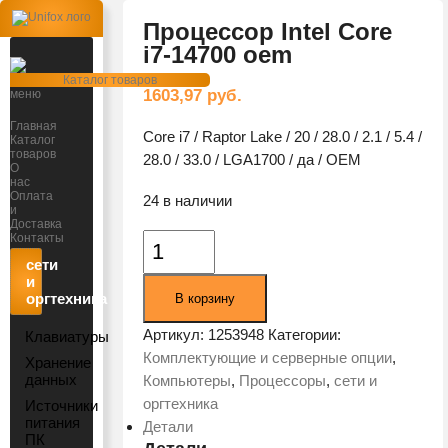
Процессор Intel Core
i7-14700 oem
Открыть
Каталог товаров
1603,97
руб.
меню
Главная
Core i7 / Raptor Lake / 20 / 28.0 / 2.1 / 5.4 /
Каталог
товаров
28.0 / 33.0 / LGA1700 / да / OEM
О
нас
Оплата
24 в наличии
и
Доставка
Контакты
Количество
товара
сети
и
Процессор
оргтехника
В корзину
Intel
Core
Артикул:
1253948
Категории:
Клавиатуры
i7-
Комплектующие и серверные опции
,
Хранение
14700
данных
Компьютеры
,
Процессоры
,
сети и
oem
оргтехника
Источники
питания
Детали
ПК