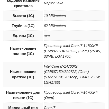
Кодовое название
Raptor Lake
кристалла
Высота (1С)
10 Millimeters
Глубина (1С)
62 Millimeters
Ед. изм (1С)
шт
Процессор Intel Core i7-14700KF
Наименование
(CM8071504820722) (Oem) (253W,
полное (1С)
33MB, LGA1700)
Intel Core i7-14700KF
Наименование
(CM8071504820722) (Oem)
краткое (1C)
(5.6/2.5Ghz, 20 ядер, 33MB, 253W,
LGA1700)
Наименование для
Процессор Intel Core i7-14700KF
печати (1С)
(Oem)
Модельный ряд
Core i7