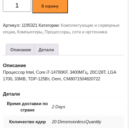
Количество
В корзину
товара
Процессор
Intel
Артикул:
1195321
Категории:
Комплектующие и серверные
Core
опции
,
Компьютеры
,
Процессоры
,
сети и оргтехника
I7-
14700KF
OEM
Описание
Детали
Описание
Процессор Intel, Core i7-14700KF, 3400МГц, 20C/28T, LGA
1700, 33MB, TDP-125Вт, Oem, CM8071504820722
Детали
Время доставки по
2 Days
стране
Количество ядер
20 DimensionlessQuantity