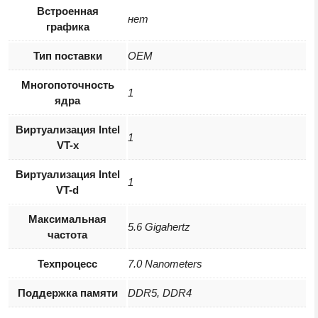
Встроенная
нет
графика
Тип поставки
OEM
Многопоточность
1
ядра
Виртуализация Intel
1
VT-x
Виртуализация Intel
1
VT-d
Максимальная
5.6 Gigahertz
частота
Техпроцесс
7.0 Nanometers
Поддержка памяти
DDR5, DDR4