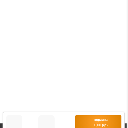
Тел./факс:
(8-0236) 22-22-55,
(8-0236) 22-22-88,
+375 29 69 – 66 -111
Адрес: 247760, ул. Советская, 27А, к.150.
Viber: +375 29 69 – 66 -111.
Telegram: +375 29 69 – 66 -111.
E-mail: unifoxm@tut.by
ООО «ЮниФокс»
СВИДЕТЕЛЬСТВО о государственной регистрации
юридического лица:
- выдано Мозырским районным исполнительным
комитетом 13 января 2011 года,
- с регистрационным номером 490498376.
корзина
0,00 руб.