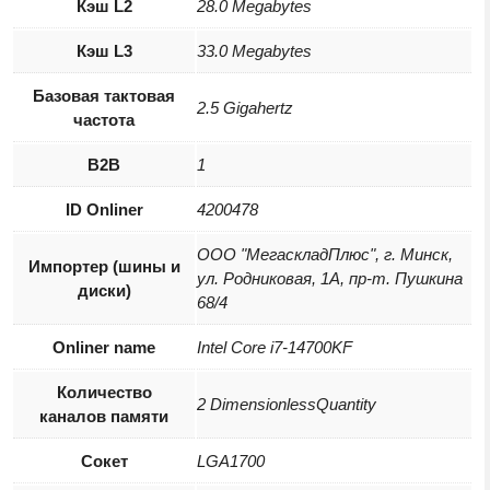
Кэш L2
28.0 Megabytes
Кэш L3
33.0 Megabytes
Базовая тактовая
2.5 Gigahertz
частота
B2B
1
ID Onliner
4200478
ООО "МегаскладПлюс", г. Минск,
Импортер (шины и
ул. Родниковая, 1А, пр-т. Пушкина
диски)
68/4
Onliner name
Intel Core i7-14700KF
Количество
2 DimensionlessQuantity
каналов памяти
Сокет
LGA1700