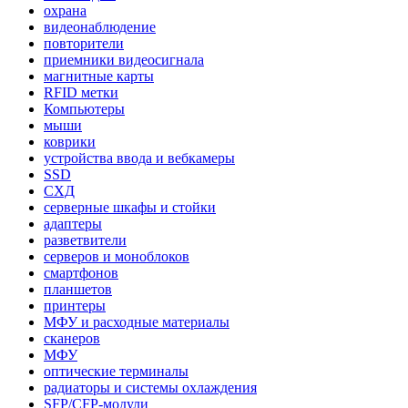
охрана
видеонаблюдение
повторители
приемники видеосигнала
магнитные карты
RFID метки
Компьютеры
мыши
коврики
устройства ввода и вебкамеры
SSD
СХД
серверные шкафы и стойки
адаптеры
разветвители
серверов и моноблоков
смартфонов
планшетов
принтеры
МФУ и расходные материалы
сканеров
МФУ
оптические терминалы
радиаторы и системы охлаждения
SFP/CFP-модули