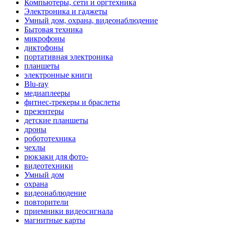
Компьютеры, сети и оргтехника
Электроника и гаджеты
Умный дом, охрана, видеонаблюдение
Бытовая техника
микрофоны
диктофоны
портативная электроника
планшеты
электронные книги
Blu-ray
медиаплееры
фитнес-трекеры и браслеты
презентеры
детские планшеты
дроны
робототехника
чехлы
рюкзаки для фото-
видеотехники
Умный дом
охрана
видеонаблюдение
повторители
приемники видеосигнала
магнитные карты