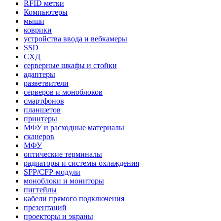
RFID метки
Компьютеры
мыши
коврики
устройства ввода и вебкамеры
SSD
СХД
серверные шкафы и стойки
адаптеры
разветвители
серверов и моноблоков
смартфонов
планшетов
принтеры
МФУ и расходные материалы
сканеров
МФУ
оптические терминалы
радиаторы и системы охлаждения
SFP/CFP-модули
моноблоки и мониторы
пигтейлы
кабели прямого подключения
презентаций
проекторы и экраны