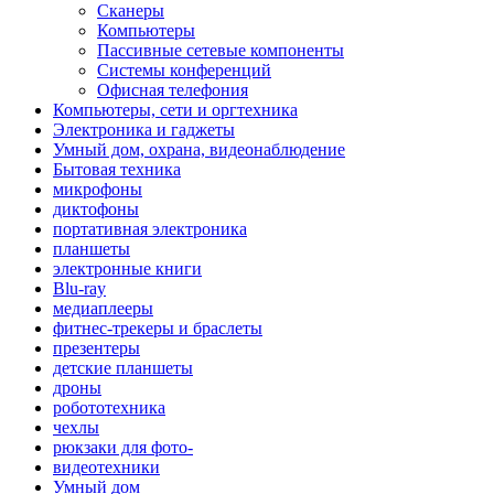
Сканеры
Компьютеры
Пассивные сетевые компоненты
Системы конференций
Офисная телефония
Компьютеры, сети и оргтехника
Электроника и гаджеты
Умный дом, охрана, видеонаблюдение
Бытовая техника
микрофоны
диктофоны
портативная электроника
планшеты
электронные книги
Blu-ray
медиаплееры
фитнес-трекеры и браслеты
презентеры
детские планшеты
дроны
робототехника
чехлы
рюкзаки для фото-
видеотехники
Умный дом