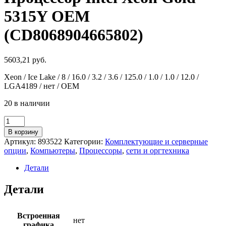
5315Y OEM
(CD8068904665802)
5603,21
руб.
Xeon / Ice Lake / 8 / 16.0 / 3.2 / 3.6 / 125.0 / 1.0 / 1.0 / 12.0 /
LGA4189 / нет / OEM
20 в наличии
Количество
товара
В корзину
Процессор
Артикул:
893522
Категории:
Комплектующие и серверные
Intel
опции
,
Компьютеры
,
Процессоры
,
сети и оргтехника
Xeon
Gold
Детали
5315Y
OEM
Детали
(CD8068904665802)
Встроенная
нет
графика