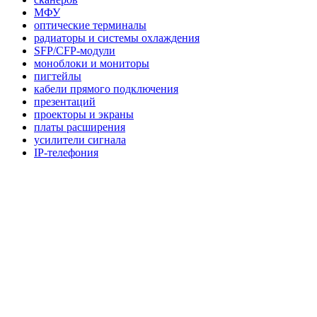
МФУ
оптические терминалы
радиаторы и системы охлаждения
SFP/CFP-модули
моноблоки и мониторы
пигтейлы
кабели прямого подключения
презентаций
проекторы и экраны
платы расширения
усилители сигнала
IP-телефония