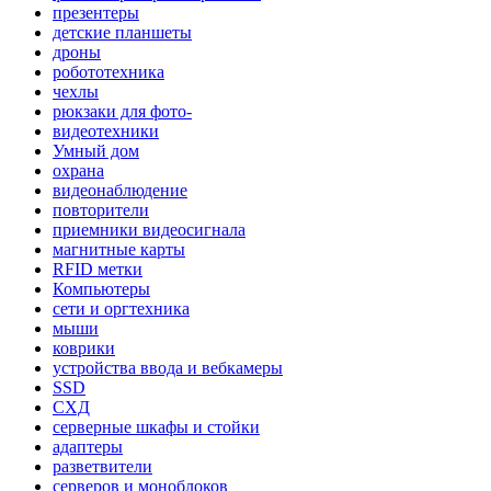
презентеры
детские планшеты
дроны
робототехника
чехлы
рюкзаки для фото-
видеотехники
Умный дом
охрана
видеонаблюдение
повторители
приемники видеосигнала
магнитные карты
RFID метки
Компьютеры
сети и оргтехника
мыши
коврики
устройства ввода и вебкамеры
SSD
СХД
серверные шкафы и стойки
адаптеры
разветвители
серверов и моноблоков