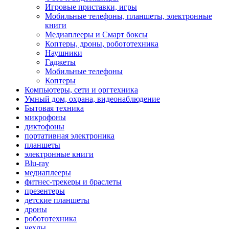
Игровые приставки, игры
Мобильные телефоны, планшеты, электронные
книги
Медиаплееры и Смарт боксы
Коптеры, дроны, робототехника
Наушники
Гаджеты
Мобильные телефоны
Коптеры
Компьютеры, сети и оргтехника
Умный дом, охрана, видеонаблюдение
Бытовая техника
микрофоны
диктофоны
портативная электроника
планшеты
электронные книги
Blu-ray
медиаплееры
фитнес-трекеры и браслеты
презентеры
детские планшеты
дроны
робототехника
чехлы