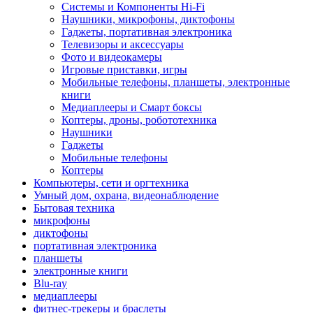
Системы и Компоненты Hi-Fi
Наушники, микрофоны, диктофоны
Гаджеты, портативная электроника
Телевизоры и аксессуары
Фото и видеокамеры
Игровые приставки, игры
Мобильные телефоны, планшеты, электронные
книги
Медиаплееры и Смарт боксы
Коптеры, дроны, робототехника
Наушники
Гаджеты
Мобильные телефоны
Коптеры
Компьютеры, сети и оргтехника
Умный дом, охрана, видеонаблюдение
Бытовая техника
микрофоны
диктофоны
портативная электроника
планшеты
электронные книги
Blu-ray
медиаплееры
фитнес-трекеры и браслеты