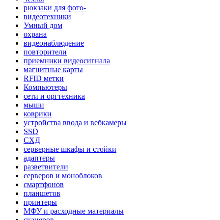
рюкзаки для фото-
видеотехники
Умный дом
охрана
видеонаблюдение
повторители
приемники видеосигнала
магнитные карты
RFID метки
Компьютеры
сети и оргтехника
мыши
коврики
устройства ввода и вебкамеры
SSD
СХД
серверные шкафы и стойки
адаптеры
разветвители
серверов и моноблоков
смартфонов
планшетов
принтеры
МФУ и расходные материалы
сканеров