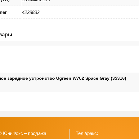
iner
4228832
овары
ое зарядное устройство Ugreen W702 Space Gray (35316)
© ЮниФокс – продажа
Тел./факс: