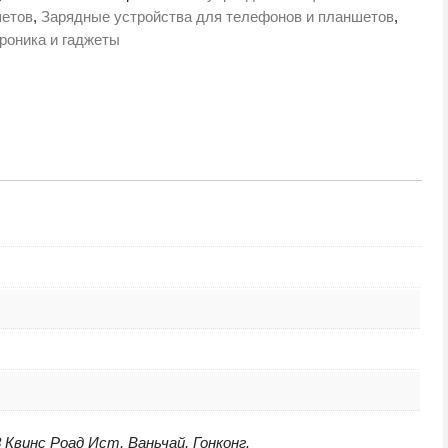
йство
етов
,
Зарядные устройства для телефонов и планшетов
,
роника и гаджеты
2C
й
2C0F010BK)
винс Роад Ист, Ваньчай, Гонконг.