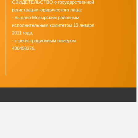
СВИДЕТЕЛЬСТВО о государственной
регистрации юридического лица:
- выдано Мозырским районным
исполнительным комитетом 13 января
2011 года,
- с регистрационным номером
490498376.