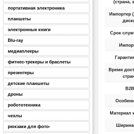
(страна, 
портативная электроника
Импортер 
планшеты
диск
электронные книги
Срок служ
Blu-ray
Импор
медиаплееры
Гарантия
фитнес-трекеры и браслеты
Время дост
презентеры
стра
детские планшеты
B2
дроны
Особенн
робототехника
Материал 
чехлы
Ширина 
рюкзаки для фото-