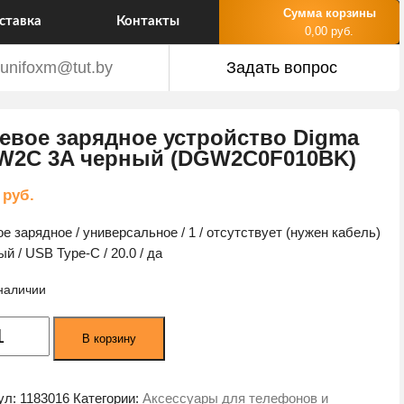
Сумма корзины
ставка
Контакты
0,00 руб.
unifoxm@tut.by
Задать вопрос
евое зарядное устройство Digma
W2C 3A черный (DGW2C0F010BK)
0
руб.
ое зарядное / универсальное / 1 / отсутствует (нужен кабель)
ый / USB Type-C / 20.0 / да
 наличии
ество
В корзину
а
ое
ное
ул:
1183016
Категории:
Аксессуары для телефонов и