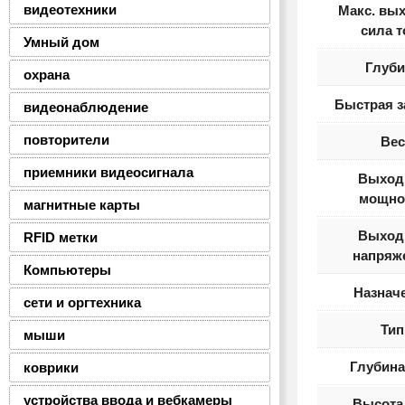
видеотехники
Макс. вы
сила т
Умный дом
Глуби
охрана
Быстрая з
видеонаблюдение
повторители
Вес
приемники видеосигнала
Выход
мощно
магнитные карты
Выход
RFID метки
напряж
Компьютеры
Назнач
сети и оргтехника
Тип
мыши
Глубина
коврики
устройства ввода и вебкамеры
Высота 