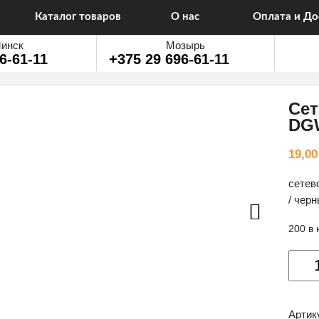
Каталог товаров
О нас
Оплата и До
инск
Мозырь
6-61-11
+375 29 696-61-11
Сет
DG
19,0
сетев
/ черн
200 в
Колич
товар
Сетев
заряд
Артик