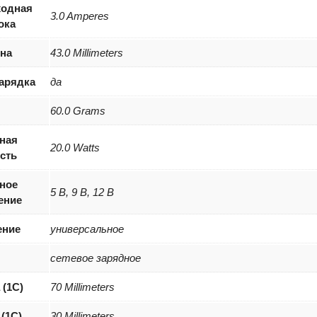
ходная
3.0 Amperes
ока
на
43.0 Millimeters
арядка
да
60.0 Grams
ная
20.0 Watts
сть
ное
5 В, 9 В, 12 В
ение
ение
универсальное
сетевое зарядное
 (1С)
70 Millimeters
(1С)
30 Millimeters