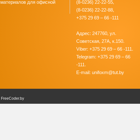
 материалов для офисной
(8-0236) 22-22-55,
(8-0236) 22-22-88,
+375 29 69 – 66 -111
Адрес: 247760, ул.
Советская, 27А, к.150.
Viber: +375 29 69 – 66 -111.
Telegram: +375 29 69 – 66
-111.
E-mail: unifoxm@tut.by
в
FreeCoder.by