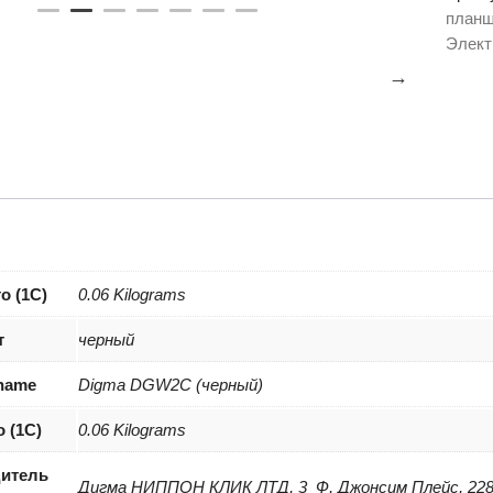
устро
планш
Digma
Элект
DGW
3A
черны
(DGW
о (1С)
0.06 Kilograms
т
черный
 name
Digma DGW2C (черный)
о (1С)
0.06 Kilograms
итель
Дигма НИППОН КЛИК ЛТД, 3_Ф, Джонсим Плейс, 228 К