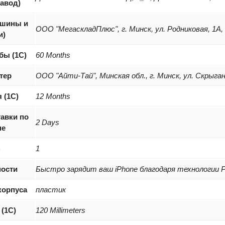
завод)
(шины и
ООО "МегаскладПлюс", г. Минск, ул. Родниковая, 1А,
и)
бы (1С)
60 Months
тер
ООО "Айти-Тай", Минская обл., г. Минск, ул. Скрыган
 (1С)
12 Months
авки по
2 Days
не
B
1
ости
Быстро зарядит ваш iPhone благодаря технологии 
корпуса
пластик
(1С)
120 Millimeters