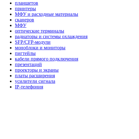
планшетов
принтеры
МФУ и расходные материалы
сканеров
МФУ
оптические терминалы
радиаторы и системы охлаждения
SFP/CFP-модули
моноблоки и мониторы
пигтейлы
кабели прямого подключения
презентаций
проекторы и экраны
платы расширения
усилители сигнала
IP-телефония