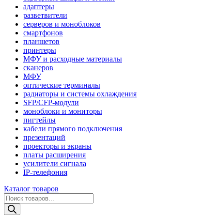
адаптеры
разветвители
серверов и моноблоков
смартфонов
планшетов
принтеры
МФУ и расходные материалы
сканеров
МФУ
оптические терминалы
радиаторы и системы охлаждения
SFP/CFP-модули
моноблоки и мониторы
пигтейлы
кабели прямого подключения
презентаций
проекторы и экраны
платы расширения
усилители сигнала
IP-телефония
Каталог товаров
Поиск
товаров