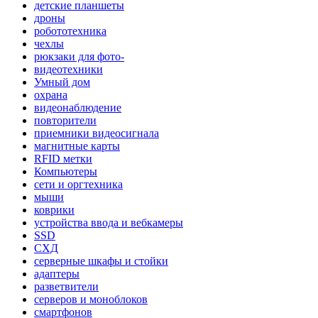
детские планшеты
дроны
робототехника
чехлы
рюкзаки для фото-
видеотехники
Умный дом
охрана
видеонаблюдение
повторители
приемники видеосигнала
магнитные карты
RFID метки
Компьютеры
сети и оргтехника
мыши
коврики
устройства ввода и вебкамеры
SSD
СХД
серверные шкафы и стойки
адаптеры
разветвители
серверов и моноблоков
смартфонов