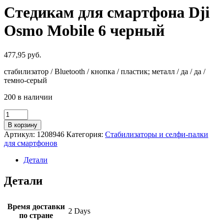
Стедикам для смартфона Dji
Osmo Mobile 6 черный
477,95
руб.
стабилизатор / Bluetooth / кнопка / пластик; металл / да / да /
темно-серый
200 в наличии
Количество
товара
В корзину
Стедикам
Артикул:
1208946
Категория:
Стабилизаторы и селфи-палки
для
для смартфонов
смартфона
Dji
Детали
Osmo
Mobile
Детали
6
черный
Время доставки
2 Days
по стране