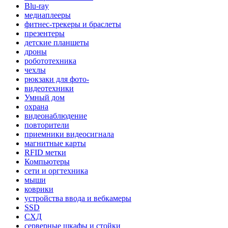
Blu-ray
медиаплееры
фитнес-трекеры и браслеты
презентеры
детские планшеты
дроны
робототехника
чехлы
рюкзаки для фото-
видеотехники
Умный дом
охрана
видеонаблюдение
повторители
приемники видеосигнала
магнитные карты
RFID метки
Компьютеры
сети и оргтехника
мыши
коврики
устройства ввода и вебкамеры
SSD
СХД
серверные шкафы и стойки