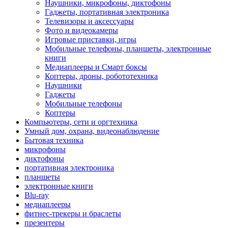
Наушники, микрофоны, диктофоны
Гаджеты, портативная электроника
Телевизоры и аксессуары
Фото и видеокамеры
Игровые приставки, игры
Мобильные телефоны, планшеты, электронные
книги
Медиаплееры и Смарт боксы
Коптеры, дроны, робототехника
Наушники
Гаджеты
Мобильные телефоны
Коптеры
Компьютеры, сети и оргтехника
Умный дом, охрана, видеонаблюдение
Бытовая техника
микрофоны
диктофоны
портативная электроника
планшеты
электронные книги
Blu-ray
медиаплееры
фитнес-трекеры и браслеты
презентеры