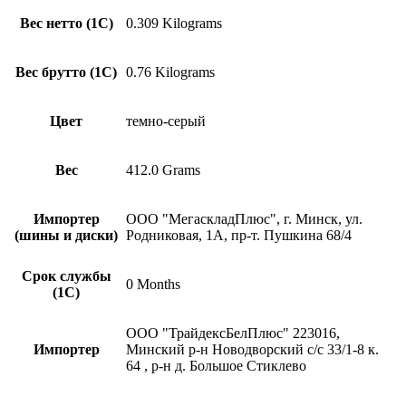
Вес нетто (1С)
0.309 Kilograms
Вес брутто (1С)
0.76 Kilograms
Цвет
темно-серый
Вес
412.0 Grams
Импортер
ООО "МегаскладПлюс", г. Минск, ул.
(шины и диски)
Родниковая, 1А, пр-т. Пушкина 68/4
Срок службы
0 Months
(1С)
ООО "ТрайдексБелПлюс" 223016,
Импортер
Минский р-н Новодворский с/с 33/1-8 к.
64 , р-н д. Большое Стиклево