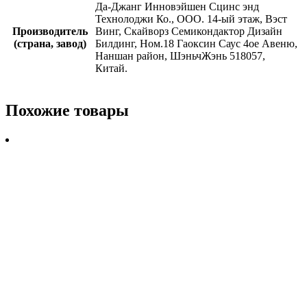
Да-Джанг Инновэйшен Сцинс энд
Технолоджи Ко., ООО. 14-ый этаж, Вэст
Производитель
Винг, Скайворз Семикондактор Дизайн
(страна, завод)
Билдинг, Ном.18 Гаоксин Саус 4ое Авеню,
Наншан район, ШэньчЖэнь 518057,
Китай.
Похожие товары