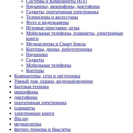
Системы и Компоненты Hi-Fi
Наушники, микрофоны, диктофоны
Гаджеты, портативная электроника
Телевизоры и аксессуары
Фото и видеокамеры
Игровые приставки, игры
Мобильные телефоны, планшеты, электронные
книги
Медиаплееры и Смарт боксы
Коптеры, дроны, робототехника
Наушники
Гаджеты
Мобильные телефоны
Коптеры
Компьютеры, сети и оргтехника
Умный дом, охрана, видеонаблюдение
Бытовая техника
микрофоны
диктофоны
портативная электроника
планшеты
электронные книги
Blu-ray
медиаплееры
фитнес-трекеры и браслеты