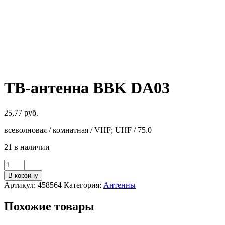
ТВ-антенна BBK DA03
25,77
руб.
всеволновая / комнатная / VHF; UHF / 75.0
21 в наличии
Количество
товара
В корзину
ТВ-
Артикул:
458564
Категория:
Антенны
антенна
BBK
Похожие товары
DA03