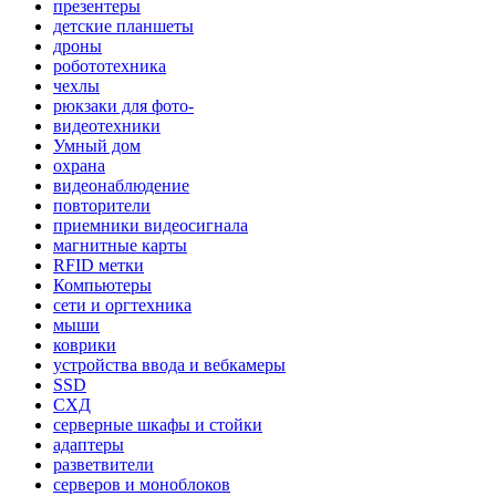
презентеры
детские планшеты
дроны
робототехника
чехлы
рюкзаки для фото-
видеотехники
Умный дом
охрана
видеонаблюдение
повторители
приемники видеосигнала
магнитные карты
RFID метки
Компьютеры
сети и оргтехника
мыши
коврики
устройства ввода и вебкамеры
SSD
СХД
серверные шкафы и стойки
адаптеры
разветвители
серверов и моноблоков