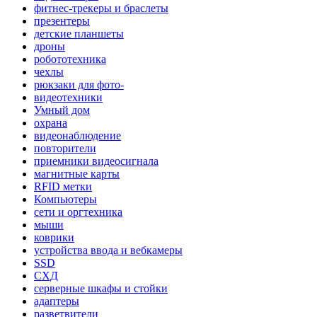
фитнес-трекеры и браслеты
презентеры
детские планшеты
дроны
робототехника
чехлы
рюкзаки для фото-
видеотехники
Умный дом
охрана
видеонаблюдение
повторители
приемники видеосигнала
магнитные карты
RFID метки
Компьютеры
сети и оргтехника
мыши
коврики
устройства ввода и вебкамеры
SSD
СХД
серверные шкафы и стойки
адаптеры
разветвители