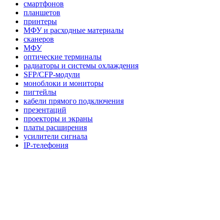
смартфонов
планшетов
принтеры
МФУ и расходные материалы
сканеров
МФУ
оптические терминалы
радиаторы и системы охлаждения
SFP/CFP-модули
моноблоки и мониторы
пигтейлы
кабели прямого подключения
презентаций
проекторы и экраны
платы расширения
усилители сигнала
IP-телефония