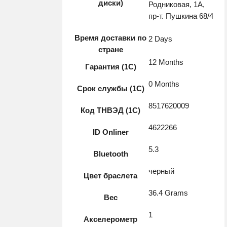
диски)
Родниковая, 1А,
пр-т. Пушкина 68/4
Время доставки по
2 Days
стране
12 Months
Гарантия (1С)
0 Months
Срок службы (1С)
8517620009
Код ТНВЭД (1С)
4622266
ID Onliner
5.3
Bluetooth
черный
Цвет браслета
36.4 Grams
Вес
1
Акселерометр