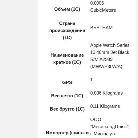
0.0006
Объем (1С)
CubicMeters
Страна
ВЬЕТНАМ
происхождения
(1С)
Apple Watch Series
10 46mm Jet Black
Наименование
S/M A2999
краткое (1C)
(MWWP3LW/A)
1
GPS
0.036 Kilograms
Вес нетто (1С)
0.11 Kilograms
Вес брутто (1С)
ООО
"МегаскладПлюс",
Импортер (шины и
г. Минск, ул.