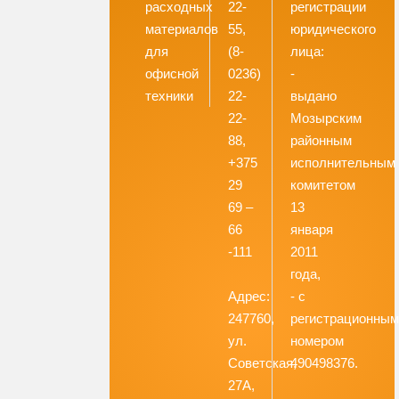
расходных
22-
регистрации
материалов
55,
юридического
для
(8-
лица:
офисной
0236)
-
техники
22-
выдано
22-
Мозырским
88,
районным
+375
исполнительным
29
комитетом
69 –
13
66
января
-111
2011
года,
Адрес:
- с
247760,
регистрационны
ул.
номером
Советская,
490498376.
27А,