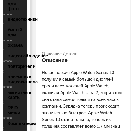
для
фото-
видеотехники
Умный
дом
охрана
Описание
Детали
видеонаблюдение
Описание
повторители
Новая версия Apple Watch Series 10
приемники
получила самый большой дисплей
видеосигнала
среди всех моделей Apple Watch,
магнитные
включая Apple Watch Ultra 2, и при этом
карты
она стала самой тонкой из всех часов
компании. Зарядка теперь происходит
RFID
метки
значительно быстрее. Apple Watch
Series 10 стали тоньше, теперь их
Компьютеры
толщина составляет всего 9,7 мм (на 1