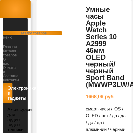
Умные
часы
Apple
Watch
Открыть
Каталог товаров
Series 10
меню
A2999
Главная
46мм
Каталог
товаров
OLED
О
черный/
нас
Оплата
черный
и
Sport Band
Доставка
Контакты
(MWWP3LW/A
Электроника
и
1668,06
руб.
гаджеты
смарт-часы / iOS /
Аксессуары
для
OLED / нет / да / да
аудио-
/ да / да /
видео
алюминий / черный
техники