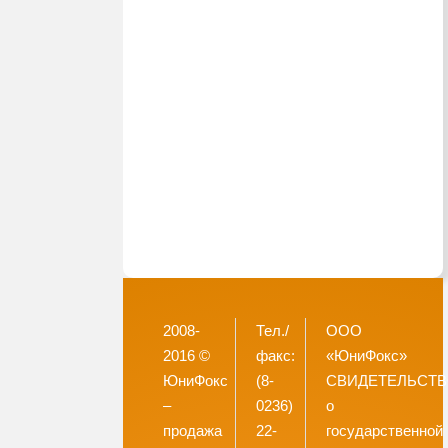
2008-
Тел./
ООО
2016 ©
факс:
«ЮниФокс»
ЮниФокс
(8-
СВИДЕТЕЛЬСТ
–
0236)
о
продажа
22-
государственной