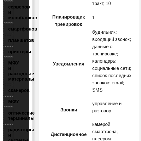
тракт, 10
серверов
и
Планировщик
моноблоков
1
тренировок
смартфонов
будильник;
входящий звонок;
планшетов
данные о
принтеры
тренировке;
календарь;
МФУ
Уведомления
и
социальные сети;
расходные
список последних
материалы
звонков; email;
SMS
сканеров
МФУ
управление и
Звонки
разговор
оптические
терминалы
камерой
радиаторы
смартфона;
Дистанционное
и
плеером
системы