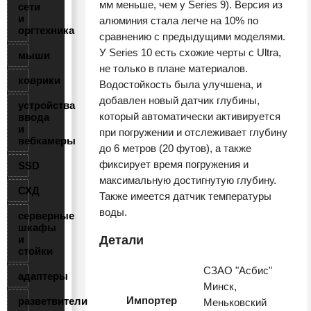
мм меньше, чем у Series 9). Версия из
сети
и
алюминия стала легче на 10% по
оргтехника
сравнению с предыдущими моделями.
У Series 10 есть схожие черты с Ultra,
мыши
не только в плане материалов.
коврики
Водостойкость была улучшена, и
добавлен новый датчик глубины,
устройства
который автоматически активируется
ввода
и
при погружении и отслеживает глубину
вебкамеры
до 6 метров (20 футов), а также
фиксирует время погружения и
SSD
максимальную достигнутую глубину.
СХД
Также имеется датчик температуры
воды.
серверные
шкафы
и
Детали
стойки
СЗАО "Асбис"
адаптеры
Минск,
Импортер
разветвители
Меньковский