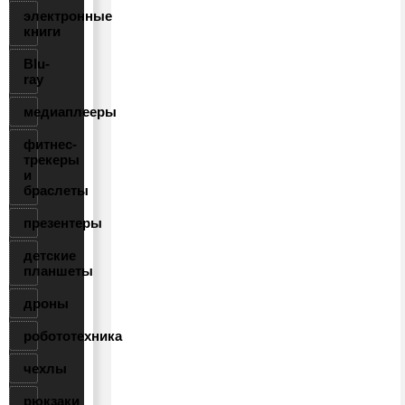
электронные
книги
Blu-
ray
медиаплееры
фитнес-
трекеры
и
браслеты
презентеры
детские
планшеты
дроны
робототехника
чехлы
рюкзаки