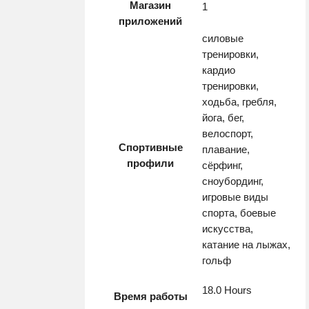
Магазин
1
приложений
силовые
тренировки,
кардио
тренировки,
ходьба, гребля,
йога, бег,
велоспорт,
Спортивные
плавание,
профили
сёрфинг,
сноубординг,
игровые виды
спорта, боевые
искусства,
катание на лыжах,
гольф
18.0 Hours
Время работы