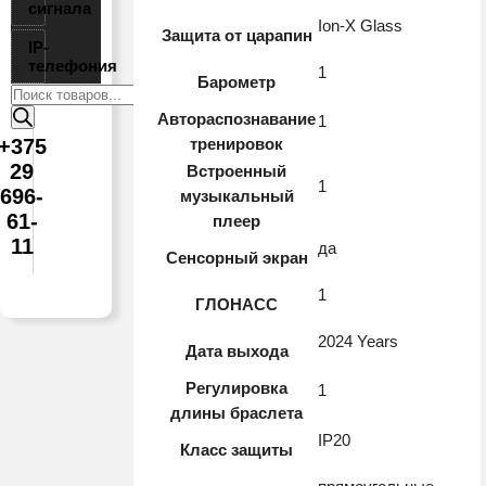
сигнала
Ion-X Glass
Защита от царапин
IP-
телефония
1
Барометр
Поиск
товаров
Автораспознавание
1
+375
тренировок
29
Встроенный
1
696-
музыкальный
61-
плеер
11
да
Сенсорный экран
1
ГЛОНАСС
2024 Years
Дата выхода
Регулировка
1
длины браслета
IP20
Класс защиты