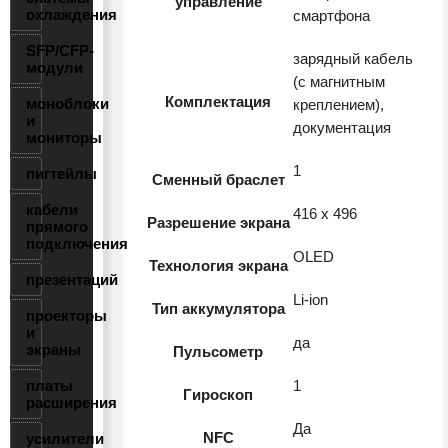
управление
охлаждения
смартфона
SFP/CFP-
зарядный кабель
модули
(с магнитным
Комплектация
моноблоки
креплением),
и
документация
мониторы
1
пигтейлы
Сменный браслет
кабели
416 х 496
Разрешение экрана
прямого
подключения
OLED
Технология экрана
презентаций
Li-ion
Тип аккумулятора
проекторы
и
да
экраны
Пульсометр
платы
1
Гироскоп
расширения
Да
NFC
усилители