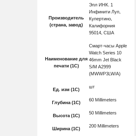
Эпл ИНК. 1
Инфинити Луп,
Производитель
Купертино,
(страна, завод)
Калифорния
95014, США
Смарт-часы Apple
Watch Series 10
Наименование для
46mm Jet Black
печати (1С)
S/M A2999
(MWWP3LW/A)
шт
Ед. изм (1С)
60 Millimeters
Глубина (1С)
50 Millimeters
Высота (1С)
200 Millimeters
Ширина (1С)