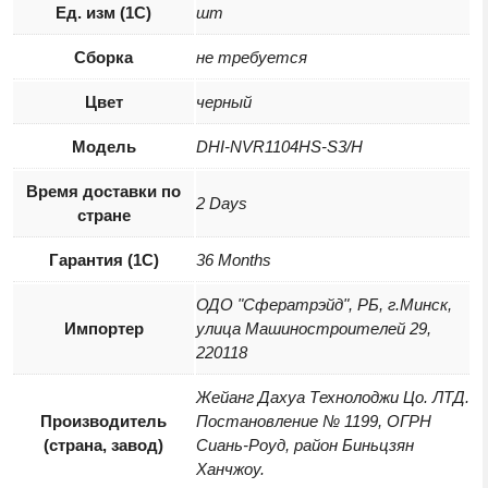
Ед. изм (1С)
шт
Сборка
не требуется
Цвет
черный
Модель
DHI-NVR1104HS-S3/H
Время доставки по
2 Days
стране
Гарантия (1С)
36 Months
ОДО "Сфератрэйд", РБ, г.Минск,
Импортер
улица Машиностроителей 29,
220118
Жейанг Дахуа Технолоджи Цо. ЛТД.
Производитель
Постановление № 1199, ОГРН
(страна, завод)
Сиань-Роуд, район Биньцзян
Ханчжоу.