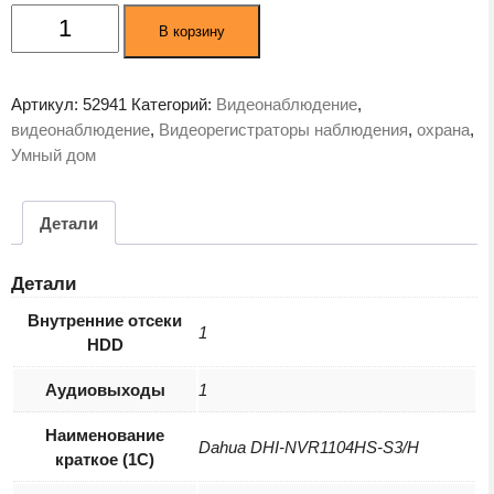
Количество
В корзину
товара
Видеорегистратор
наблюдения
Артикул:
52941
Категорий:
Видеонаблюдение
,
Dahua
видеонаблюдение
,
Видеорегистраторы наблюдения
,
охрана
,
DHI-
Умный дом
NVR1104HS-
S3/H
Детали
Детали
Внутренние отсеки
1
HDD
Аудиовыходы
1
Наименование
Dahua DHI-NVR1104HS-S3/H
краткое (1C)