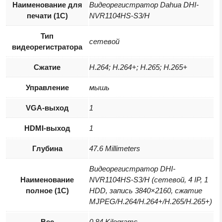
Наименование для
Видеорегистратор Dahua DHI-
печати (1С)
NVR1104HS-S3/H
Тип
сетевой
видеорегистратора
Сжатие
H.264; H.264+; H.265; H.265+
Управление
мышь
VGA-выход
1
HDMI-выход
1
Глубина
47.6 Millimeters
Видеорегистратор DHI-
Наименование
NVR1104HS-S3/H (сетевой, 4 IP, 1
полное (1С)
HDD, запись 3840×2160, сжатие
MJPEG/H.264/H.264+/H.265/H.265+)
Вес
0.84 Kilograms