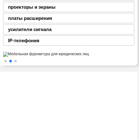
проекторы и экраны
платы расширения
усилители сигнала
IP-телефония
2008-2016 © ЮниФокс – продажа расходных
материалов для офисной техники
Тел./факс:
(8-0236) 22-22-55,
(8-0236) 22-22-88,
+375 29 69 – 66 -111