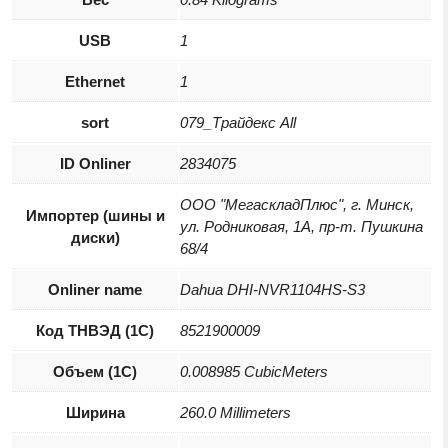
USB
1
Ethernet
1
sort
079_Трайдекс All
ID Onliner
2834075
ООО "МегаскладПлюс", г. Минск,
Импортер (шины и
ул. Родниковая, 1А, пр-т. Пушкина
диски)
68/4
Onliner name
Dahua DHI-NVR1104HS-S3
Код ТНВЭД (1С)
8521900009
Объем (1С)
0.008985 CubicMeters
Ширина
260.0 Millimeters