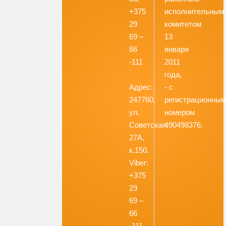
+375
исполнительным
29
комитетом
69 –
13
66
января
-111
2011
года,
Адрес:
- с
247760,
регистрационны
ул.
номером
Советская,
490498376.
27А,
к.150.
Viber:
+375
29
69 –
66
-111.