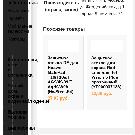
робототехника
Производитель
ул.Феодосийская, д.1,
(страна, завод)
Наушники
корпус 9, комната 74.
Гаджеты
Мобильные
Похожие товары
телефоны
Коптеры
Защитное
Защитное
Защитное
Компьютеры,
стекло Deppa
стекло DF для
стекло для
сети
для Honor 50
Huawei
экрана Red
и
lite 2.5D
MatePad
Line для Itel
оргтехника
(62827)
T10/T10s/T
Vision 5 Plus
AGS3K-09/T
прозрачный
13,56
руб.
Умный
AgrK-W09
(УТ000037136)
дом,
(HwSteel-54)
12,89
руб.
охрана,
27,03
руб.
видеонаблюдение
Бытовая
техника
микрофоны