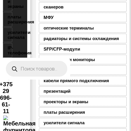
и
экраны
сканеров
платы
МФУ
расширения
оптические терминалы
усилители
сигнала
радиаторы и системы охлаждения
IP-
SFP/CFP-модули
телефония
моноблоки и мониторы
Поиск
товаров
пигтейлы
кабели прямого подключения
+375
29
презентаций
696-
проекторы и экраны
61-
11
платы расширения
усилители сигнала