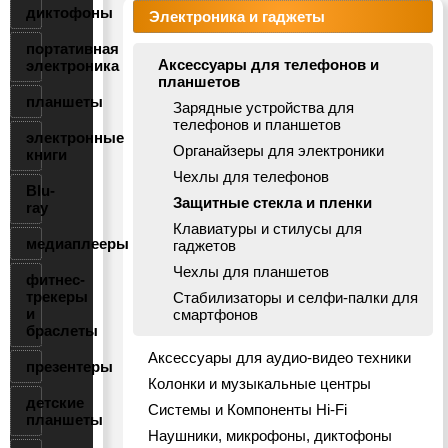
диктофоны
Электроника и гаджеты
портативная
Аксессуары для телефонов и
электроника
планшетов
планшеты
Зарядные устройства для
телефонов и планшетов
электронные
Органайзеры для электроники
книги
Чехлы для телефонов
Blu-
Защитные стекла и пленки
ray
Клавиатуры и стилусы для
медиаплееры
гаджетов
Чехлы для планшетов
фитнес-
трекеры
Стабилизаторы и селфи-палки для
и
смартфонов
браслеты
Аксессуары для аудио-видео техники
презентеры
Колонки и музыкальные центры
детские
Системы и Компоненты Hi-Fi
планшеты
Наушники, микрофоны, диктофоны