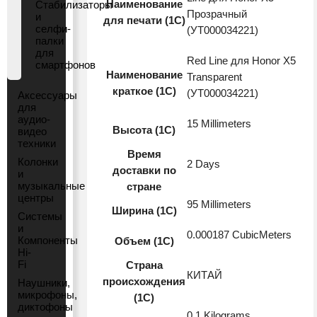
Наименование
Стабилизаторы
Прозрачный
и
для печати (1С)
селфи-
(УТ000034221)
палки
для
Red Line для Honor X5
смартфонов
Наименование
Transparent
краткое (1C)
(УТ000034221)
Аксессуары
для
аудио-
15 Millimeters
Высота (1С)
видео
техники
Время
Колонки
2 Days
доставки по
и
музыкальные
стране
центры
95 Millimeters
Ширина (1С)
Системы
и
0.000187 CubicMeters
Компоненты
Объем (1С)
Hi-
Fi
Страна
КИТАЙ
происхождения
Наушники,
микрофоны,
(1С)
диктофоны
0.1 Kilograms