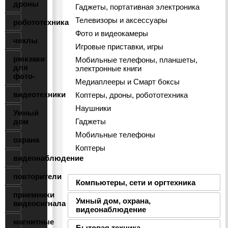
дроны
Гаджеты, портативная электроника
Телевизоры и аксессуары
робототехника
Фото и видеокамеры
чехлы
Игровые приставки, игры
рюкзаки
Мобильные телефоны, планшеты,
для
электронные книги
фото-
Медиаплееры и Смарт боксы
видеотехники
Коптеры, дроны, робототехника
Наушники
Умный
дом
Гаджеты
Мобильные телефоны
охрана
Коптеры
видеонаблюдение
повторители
Компьютеры, сети и оргтехника
приемники
Умный дом, охрана,
видеосигнала
видеонаблюдение
магнитные
Бытовая техника