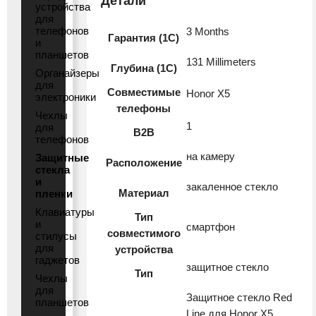
Детали
устройства
для
для
телефонов
3 Months
Honor
Гарантия (1С)
и
X5
планшетов
131 Millimeters
прозрачный
Глубина (1С)
Органайзеры
(УТ000034221)
для
Совместимые
Honor X5
электроники
телефоны
Чехлы
1
для
B2B
телефонов
на камеру
Защитные
Расположение
стекла
и
закаленное стекло
Материал
пленки
Клавиатуры
Тип
и
смартфон
совместимого
стилусы
для
устройства
гаджетов
защитное стекло
Тип
Чехлы
для
Защитное стекло Red
планшетов
Line для Honor X5