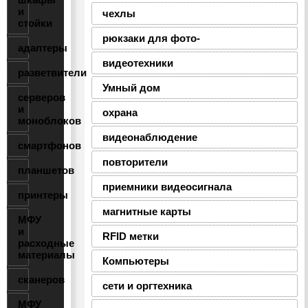
и
чехлы
стойки
рюкзаки для фото-
адаптеры
видеотехники
разветвители
Умный дом
серверов
и
охрана
моноблоков
видеонаблюдение
смартфонов
повторители
планшетов
приемники видеосигнала
принтеры
магнитные карты
МФУ
и
RFID метки
расходные
материалы
Компьютеры
сканеров
сети и оргтехника
МФУ