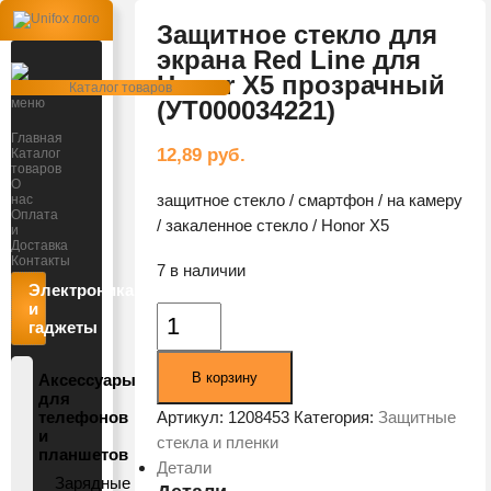
Защитное стекло для
экрана Red Line для
Honor X5 прозрачный
Открыть
Каталог товаров
меню
(УТ000034221)
Главная
12,89
руб.
Каталог
товаров
О
защитное стекло / смартфон / на камеру
нас
Оплата
/ закаленное стекло / Honor X5
и
Доставка
Контакты
7 в наличии
Электроника
и
Количество
гаджеты
товара
Защитное
В корзину
Аксессуары
стекло
для
для
телефонов
Артикул:
1208453
Категория:
Защитные
и
экрана
стекла и пленки
планшетов
Red
Детали
Зарядные
Line