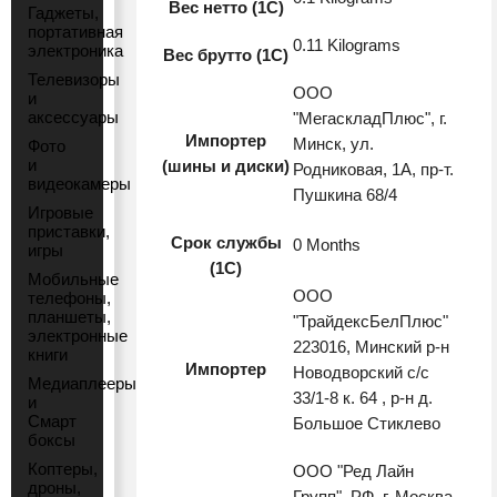
Вес нетто (1С)
Гаджеты,
портативная
0.11 Kilograms
электроника
Вес брутто (1С)
Телевизоры
ООО
и
аксессуары
"МегаскладПлюс", г.
Импортер
Минск, ул.
Фото
и
(шины и диски)
Родниковая, 1А, пр-т.
видеокамеры
Пушкина 68/4
Игровые
приставки,
Срок службы
0 Months
игры
(1С)
Мобильные
ООО
телефоны,
планшеты,
"ТрайдексБелПлюс"
электронные
223016, Минский р-н
книги
Импортер
Новодворский с/с
Медиаплееры
33/1-8 к. 64 , р-н д.
и
Смарт
Большое Стиклево
боксы
Коптеры,
ООО "Ред Лайн
дроны,
Групп". РФ, г. Москва,