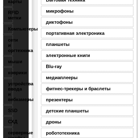
карты
микрофоны
RFID
метки
диктофоны
Компьютеры
портативная электроника
сети
планшеты
и
оргтехника
электронные книги
мыши
Blu-ray
коврики
медиаплееры
устройства
фитнес-трекеры и браслеты
ввода
и
вебкамеры
презентеры
SSD
детские планшеты
СХД
дроны
серверные
робототехника
шкафы