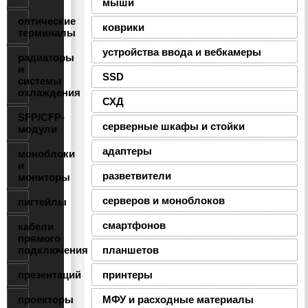
мыши
оптические
коврики
терминалы
устройства ввода и вебкамеры
радиаторы
и
SSD
системы
охлаждения
СХД
SFP/CFP-
серверные шкафы и стойки
модули
адаптеры
моноблоки
и
разветвители
мониторы
серверов и моноблоков
пигтейлы
смартфонов
кабели
прямого
подключения
планшетов
презентаций
принтеры
проекторы
МФУ и расходные материалы