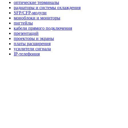
оптические терминалы
радиаторы и системы охлаждения
SFP/CFP-модули
моноблоки и мониторы
пигтейлы
кабели прямого подключения
презентаций
проекторы и экраны
платы расширения
усилители сигнала
IP-телефония