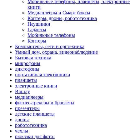
Мобильные телефоны, планшеты, электронные
книги
Медиаплееры и Смарт боксы
Коптеры, дроны, робототехника
Наушники
Гаджеты
Мобильные телефоны
Коптеры
Компьютеры, сети и оргтехника
Умный дом, охрана, видеонаблюдение
Бытовая техника
микрофоны
диктофоны
портативная электроника
планшеты
электронные книги
Blu-ray
медиаплееры
фитнес-трекеры и браслеты
презентеры
детские планшеты
дроны
робототехника
чехлы
рюкзаки для фото-