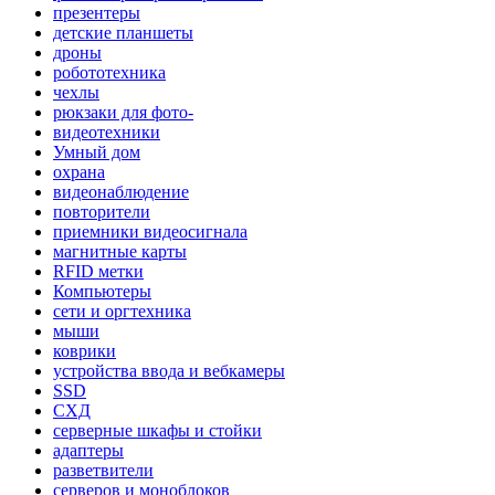
презентеры
детские планшеты
дроны
робототехника
чехлы
рюкзаки для фото-
видеотехники
Умный дом
охрана
видеонаблюдение
повторители
приемники видеосигнала
магнитные карты
RFID метки
Компьютеры
сети и оргтехника
мыши
коврики
устройства ввода и вебкамеры
SSD
СХД
серверные шкафы и стойки
адаптеры
разветвители
серверов и моноблоков