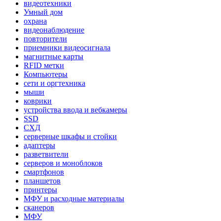
видеотехники
Умный дом
охрана
видеонаблюдение
повторители
приемники видеосигнала
магнитные карты
RFID метки
Компьютеры
сети и оргтехника
мыши
коврики
устройства ввода и вебкамеры
SSD
СХД
серверные шкафы и стойки
адаптеры
разветвители
серверов и моноблоков
смартфонов
планшетов
принтеры
МФУ и расходные материалы
сканеров
МФУ