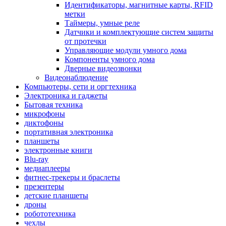
Идентификаторы, магнитные карты, RFID
метки
Таймеры, умные реле
Датчики и комплектующие систем защиты
от протечки
Управляющие модули умного дома
Компоненты умного дома
Дверные видеозвонки
Видеонаблюдение
Компьютеры, сети и оргтехника
Электроника и гаджеты
Бытовая техника
микрофоны
диктофоны
портативная электроника
планшеты
электронные книги
Blu-ray
медиаплееры
фитнес-трекеры и браслеты
презентеры
детские планшеты
дроны
робототехника
чехлы