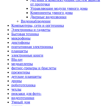
от протечки
Управляющие модули умного дома
Компоненты умного дома
Дверные видеозвонки
Видеонаблюдение
Компьютеры, сети и оргтехника
Электроника и гаджеты
Бытовая техника
микрофоны
диктофоны
портативная электроника
планшеты
электронные книги
Blu-ray
медиаплееры
фитнес-трекеры и браслеты
презентеры
детские планшеты
дроны
робототехника
чехлы
рюкзаки для фото-
видеотехники
Умный дом