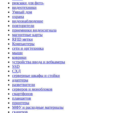
рюкзаки для фото-
видеотехники
Умный дом
охрана
видеонаблюдение
повторители
приемники видеосигнала
магнитные карты
RFID метки
Компьютеры
сети и оргтехника
мыши
коврики
устройства ввода и вебкамеры
SSD
СХД
серверные шкафы и стойки
адаптеры
разветвители
серверов и моноблоков
смартфонов
планшетов
принтеры
МФУ и расходные материалы
сканеров