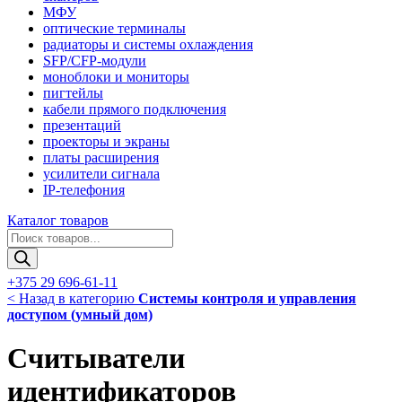
МФУ
оптические терминалы
радиаторы и системы охлаждения
SFP/CFP-модули
моноблоки и мониторы
пигтейлы
кабели прямого подключения
презентаций
проекторы и экраны
платы расширения
усилители сигнала
IP-телефония
Каталог товаров
Поиск
товаров
+375 29 696-61-11
< Назад в категорию
Системы контроля и управления
доступом (умный дом)
Считыватели
идентификаторов