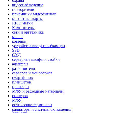
охрана
видеонаблюдение
повторители
приемники видеосигнала
магнитные карты
RFID метки
Компьютеры
сети и оргтехника
мыши
коврики
устройства ввода и вебкамеры
SSD
СХД
серверные шкафы и стойки
адаптеры
разветвители
серверов и моноблоков
смартфонов
планшетов
принтеры
МФУ и расходные материалы
сканеров
МФУ
оптические терминалы
радиаторы и системы охлаждения