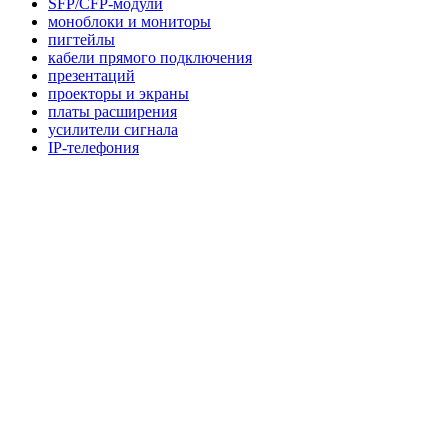
SFP/CFP-модули
моноблоки и мониторы
пигтейлы
кабели прямого подключения
презентаций
проекторы и экраны
платы расширения
усилители сигнала
IP-телефония