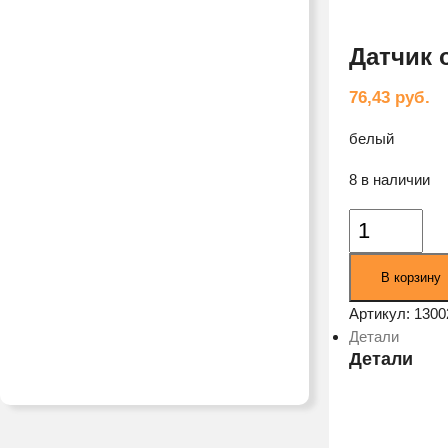
Датчик 
76,43
руб.
белый
8 в наличии
Количество
товара
Датчик
В корзину
открытия
дверей
Артикул:
1300
Elari
Детали
Smart
Детали
Door
белый