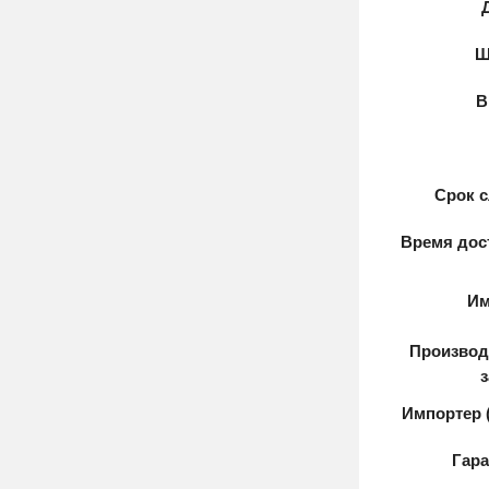
Ш
В
Срок с
Время дост
Им
Производи
Импортер 
Гара