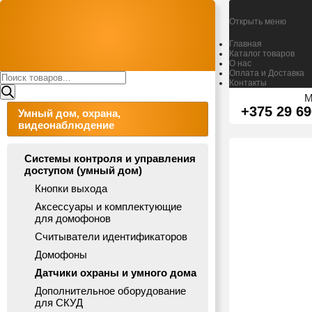
Открыть меню
Главная
Каталог товаров
О нас
Оплата и Доставка
Поиск
Контакты
товаров
М
+375 29 69
Умный дом, охрана,
видеонаблюдение
Системы контроля и управления
доступом (умный дом)
Кнопки выхода
Аксессуары и комплектующие
для домофонов
Считыватели идентификаторов
Домофоны
Датчики охраны и умного дома
Дополнительное оборудование
для СКУД