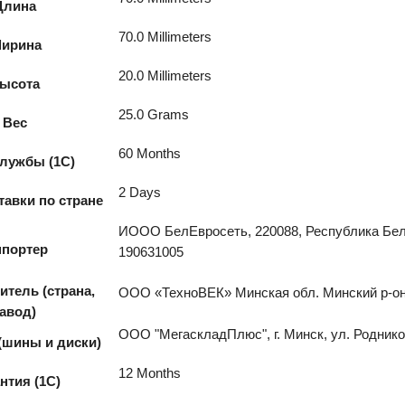
Длина
70.0 Millimeters
ирина
20.0 Millimeters
ысота
25.0 Grams
Вес
60 Months
лужбы (1С)
2 Days
авки по стране
ИООО БелЕвросеть, 220088, Республика Белар
портер
190631005
тель (страна,
ООО «ТехноВЕК» Минская обл. Минский р-он, 
завод)
ООО "МегаскладПлюс", г. Минск, ул. Родников
(шины и диски)
12 Months
нтия (1С)