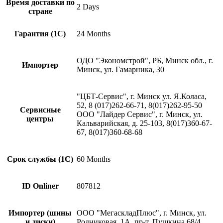
Время доставки по
2 Days
стране
Гарантия (1С)
24 Months
ОДО "Экономстрой", РБ, Минск обл., г.
Импортер
Минск, ул. Гамарника, 30
"ЦБТ-Сервис", г. Минск ул. Я.Коласа,
52, 8 (017)262-66-71, 8(017)262-95-50
Сервисные
ООО "Лайдер Сервис", г. Минск, ул.
центры
Кальварийская, д. 25-103, 8(017)360-67-
67, 8(017)360-68-68
Срок службы (1С)
60 Months
ID Onliner
807812
Импортер (шины
ООО "МегаскладПлюс", г. Минск, ул.
и диски)
Родниковая, 1А, пр-т. Пушкина 68/4