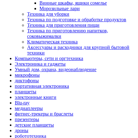
Винные шкафы, ящики сомелье
Морозильные лари
Техника для уборки
Техника по подготовке и обработке продуктов
Техника для приготовления пищи
Техника по приготовлению напитков,
соковыжималки
Климатическая техника
Аксессуары и расходники для крупной бытовой
техники
Компьютеры, сети и оргтехника
Электроника и гаджеты
Умный дом, охрана, видеонаблюдение
микрофоны
диктофоны
портативная электроника
планшеты
электронные книги
Blu-ray
медиаплееры
фитнес-трекеры и браслеты
презентеры
детские планшеты
дроны
робототехника