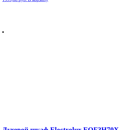
Духовой шкаф Electrolux EOF3H70X