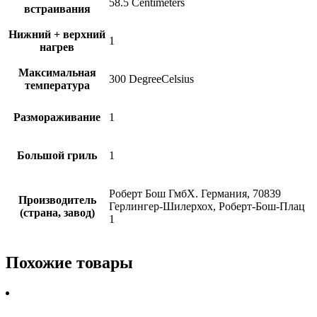
58.5 Centimeters
встраивания
Нижний + верхний
1
нагрев
Максимальная
300 DegreeCelsius
температура
Размораживание
1
Большой гриль
1
Роберт Бош ГмбХ. Германия, 70839
Производитель
Герлингер-Шилерхох, Роберт-Бош-Плац
(страна, завод)
1
Похожие товары