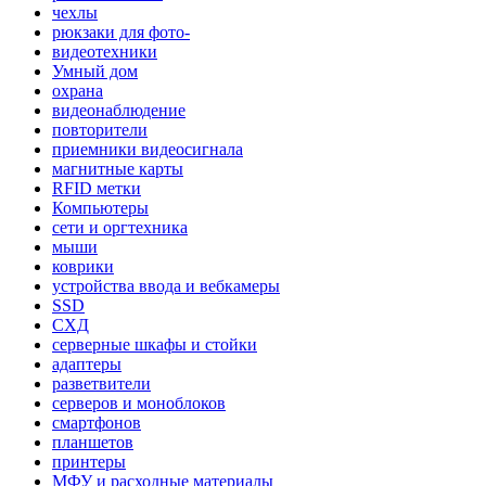
чехлы
рюкзаки для фото-
видеотехники
Умный дом
охрана
видеонаблюдение
повторители
приемники видеосигнала
магнитные карты
RFID метки
Компьютеры
сети и оргтехника
мыши
коврики
устройства ввода и вебкамеры
SSD
СХД
серверные шкафы и стойки
адаптеры
разветвители
серверов и моноблоков
смартфонов
планшетов
принтеры
МФУ и расходные материалы