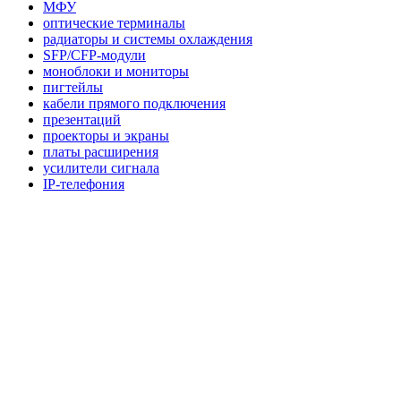
МФУ
оптические терминалы
радиаторы и системы охлаждения
SFP/CFP-модули
моноблоки и мониторы
пигтейлы
кабели прямого подключения
презентаций
проекторы и экраны
платы расширения
усилители сигнала
IP-телефония