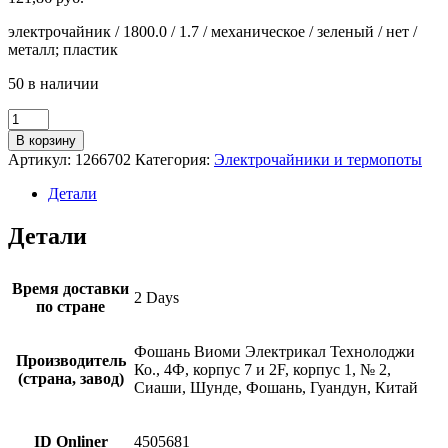
электрочайник / 1800.0 / 1.7 / механическое / зеленый / нет /
металл; пластик
50 в наличии
Количество
товара
В корзину
Электрочайник
Артикул:
1266702
Категория:
Электрочайники и термопоты
Viomi
Double-
Детали
Layer
Green
Детали
(V-
MK171B)
Время доставки
2 Days
по стране
Фошань Виоми Электрикал Технолоджи
Производитель
Ко., 4Ф, корпус 7 и 2F, корпус 1, № 2,
(страна, завод)
Сиаши, Шунде, Фошань, Гуандун, Китай
ID Onliner
4505681