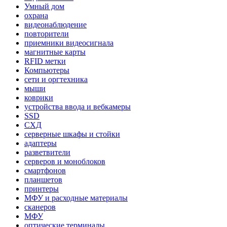
Умный дом
охрана
видеонаблюдение
повторители
приемники видеосигнала
магнитные карты
RFID метки
Компьютеры
сети и оргтехника
мыши
коврики
устройства ввода и вебкамеры
SSD
СХД
серверные шкафы и стойки
адаптеры
разветвители
серверов и моноблоков
смартфонов
планшетов
принтеры
МФУ и расходные материалы
сканеров
МФУ
оптические терминалы