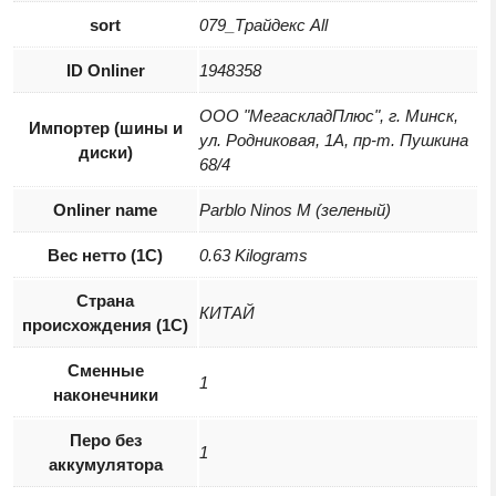
sort
079_Трайдекс All
ID Onliner
1948358
ООО "МегаскладПлюс", г. Минск,
Импортер (шины и
ул. Родниковая, 1А, пр-т. Пушкина
диски)
68/4
Onliner name
Parblo Ninos M (зеленый)
Вес нетто (1С)
0.63 Kilograms
Страна
КИТАЙ
происхождения (1С)
Сменные
1
наконечники
Перо без
1
аккумулятора