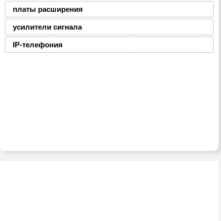
платы расширения
усилители сигнала
IP-телефония
2008-2016 © ЮниФокс – продажа расходных
материалов для офисной техники
Тел./факс:
(8-0236) 22-22-55,