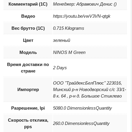
Комментарий (1С)
Менеджер: Абрамович Денис ()
Видео
https://youtu.be/vwV3VN-qtgk
Вес брутто (1С)
0.715 Kilograms
Цвет
зеленый
Модель
NINOS M Green
Время доставки по
2 Days
стране
ООО "ТрайдексБелПлюс" 223016,
Импортер
Минский р-н Новодворский с/с 33/1-
8 к. 64 , р-н д. Большое Стиклево
Разрешение, lpi
5080.0 DimensionlessQuantity
Скорость отклика,
260.0 DimensionlessQuantity
pps