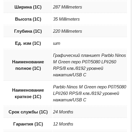
Ширина (1С)
287 Millimeters
Высота (1С)
35 Millimeters
Глубина (1С)
220 Millimeters
Ед. изм (1С)
шт
Графический планшет Parblo Ninos
Наименование
M Green перо P07/5080 LPI/260
полное (1С)
RPS/8 клв./8192 уровней
нажатия/USB C
Parblo Ninos M Green перо P07/5080
Наименование
LPI/260 RPS/8 клв./8192 уровней
краткое (1C)
нажатия/USB C
Срок службы (1С)
24 Months
Гарантия (1С)
12 Months