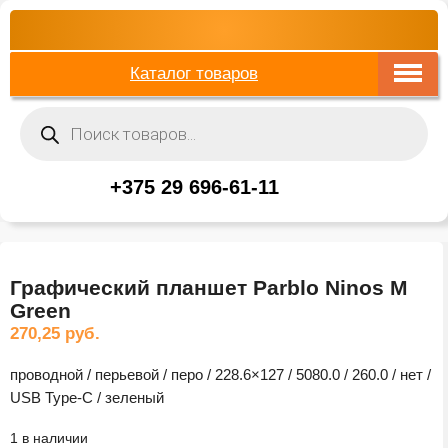
Каталог товаров
Поиск
товаров
+375 29 696-61-11
Графический планшет Parblo Ninos M
Green
270,25
руб.
проводной / перьевой / перо / 228.6×127 / 5080.0 / 260.0 / нет /
USB Type-C / зеленый
1 в наличии