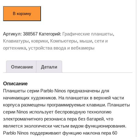
Количество
В корзину
товара
Графический
планшет
Артикул:
388567
Категорий:
Графические планшеты
,
Parblo
Клавиатуры
,
коврики
,
Компьютеры
,
мыши
,
сети и
Ninos
оргтехника
,
устройства ввода и вебкамеры
M
Green
Описание
Детали
Описание
Планшеты серии Parblo Ninos предназначены для
начинающих художников. На планшетах в верхней части
корпуса размещены программируемые клавиши. Планшеты
серии Ninos использует беспроводную технологию
электромагнитного резонанса пера без батарей, что
является экологически чистым видом функционирования.
Parblo Ninos поддерживают функцию наклона пера 60