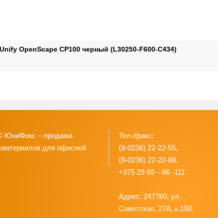
 Unify OpenScape CP100 черный (L30250-F600-C434)
© ЮниФокс – продажа
Тел./факс:
 материалов для офисной
(8-0236) 22-22-55,
(8-0236) 22-22-88,
+375 29 69 – 66 -111
Адрес: 247760, ул.
Советская, 27А, к.150.