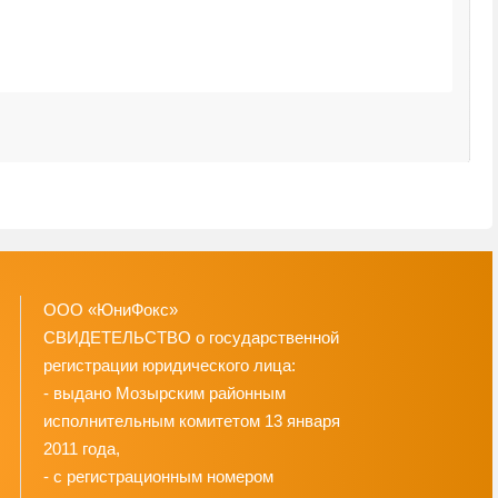
ООО «ЮниФокс»
СВИДЕТЕЛЬСТВО о государственной
регистрации юридического лица:
- выдано Мозырским районным
исполнительным комитетом 13 января
2011 года,
- с регистрационным номером