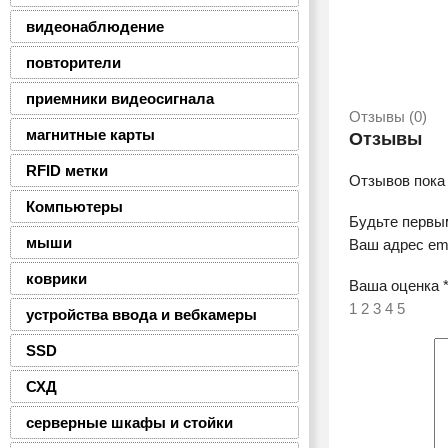
видеонаблюдение
повторители
приемники видеосигнала
Отзывы (0)
магнитные карты
Отзывы
RFID метки
Отзывов пока 
Компьютеры
Будьте первым
мыши
Ваш адрес ema
коврики
Ваша оценка
1
2
3
4
5
устройства ввода и вебкамеры
SSD
СХД
серверные шкафы и стойки