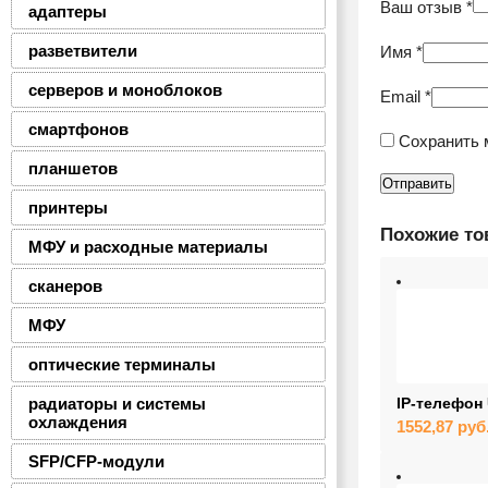
Ваш отзыв
*
адаптеры
разветвители
Имя
*
серверов и моноблоков
Email
*
смартфонов
Сохранить 
планшетов
принтеры
Похожие т
МФУ и расходные материалы
сканеров
МФУ
оптические терминалы
радиаторы и системы
IP-телефон
охлаждения
1552,87
руб
SFP/CFP-модули