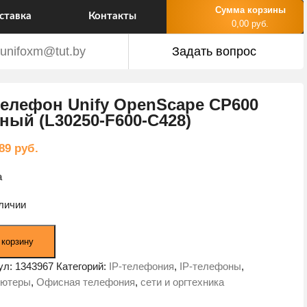
Сумма корзины
ставка
Контакты
0,00 руб.
unifoxm@tut.by
Задать вопрос
телефон Unify OpenScape CP600
ный (L30250-F600-C428)
,89
руб.
а
аличии
ество
 корзину
а
ул:
1343967
Категорий:
IP-телефония
,
IP-телефоны
,
он
ьютеры
,
Офисная телефония
,
сети и оргтехника