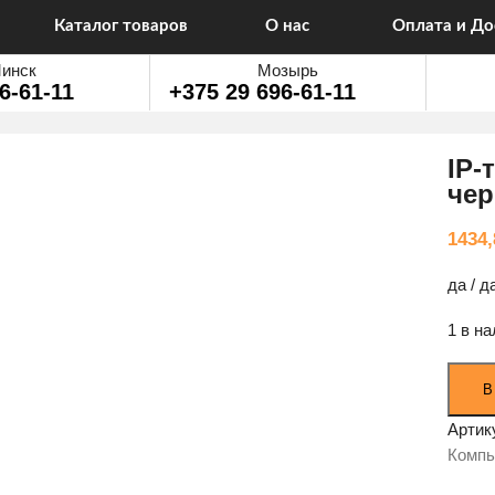
Каталог товаров
О нас
Оплата и До
инск
Мозырь
6-61-11
+375 29 696-61-11
IP-
чер
1434
да / д
1 в н
Колич
В
товар
IP-
Артик
телеф
Комп
Unify