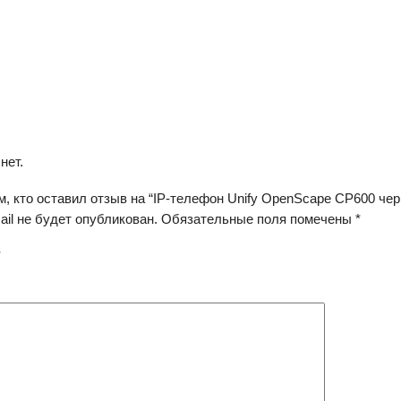
нет.
, кто оставил отзыв на “IP-телефон Unify OpenScape CP600 чер
il не будет опубликован.
Обязательные поля помечены
*
*