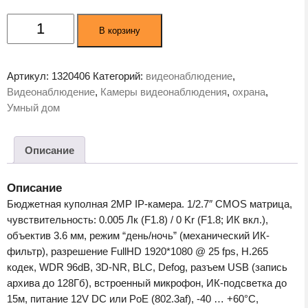
Количество
В корзину
товара
Камера
видеонаблюдения
Артикул:
1320406
Категорий:
видеонаблюдение
,
Trassir
Видеонаблюдение
,
Камеры видеонаблюдения
,
охрана
,
TR-
Умный дом
D3121IR2
v6
(B)
Описание
3.6
Описание
Бюджетная куполная 2MP IP-камера. 1/2.7″ CMOS матрица,
чувствительность: 0.005 Лк (F1.8) / 0 Kr (F1.8; ИК вкл.),
объектив 3.6 мм, режим “день/ночь” (механический ИК-
фильтр), разрешение FullHD 1920*1080 @ 25 fps, H.265
кодек, WDR 96dB, 3D-NR, BLC, Defog, разъем USB (запись
архива до 128Гб), встроенный микрофон, ИК-подсветка до
15м, питание 12V DC или PoE (802.3af), -40 … +60°C,