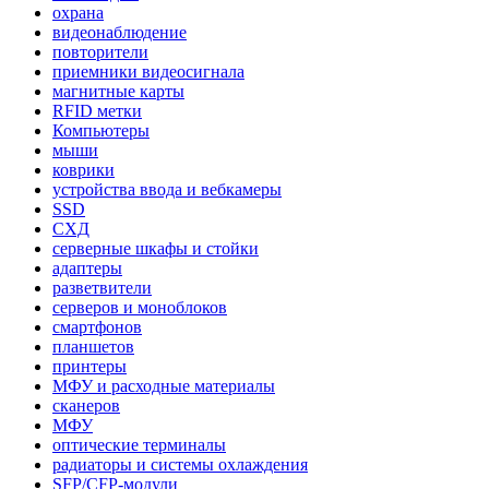
охрана
видеонаблюдение
повторители
приемники видеосигнала
магнитные карты
RFID метки
Компьютеры
мыши
коврики
устройства ввода и вебкамеры
SSD
СХД
серверные шкафы и стойки
адаптеры
разветвители
серверов и моноблоков
смартфонов
планшетов
принтеры
МФУ и расходные материалы
сканеров
МФУ
оптические терминалы
радиаторы и системы охлаждения
SFP/CFP-модули