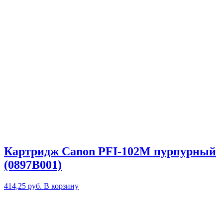
Картридж Canon PFI-102M пурпурный
(0897B001)
414,25
руб.
В корзину