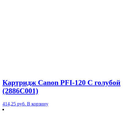
Картридж Canon PFI-120 C голубой
(2886C001)
414,25
руб.
В корзину