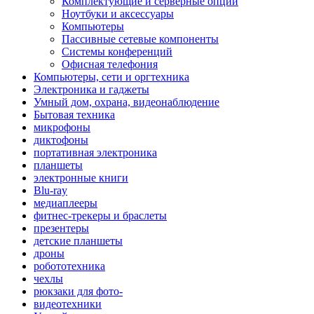
Комплектующие и серверные опции
Ноутбуки и аксессуары
Компьютеры
Пассивные сетевые компоненты
Системы конференций
Офисная телефония
Компьютеры, сети и оргтехника
Электроника и гаджеты
Умный дом, охрана, видеонаблюдение
Бытовая техника
микрофоны
диктофоны
портативная электроника
планшеты
электронные книги
Blu-ray
медиаплееры
фитнес-трекеры и браслеты
презентеры
детские планшеты
дроны
робототехника
чехлы
рюкзаки для фото-
видеотехники