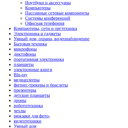
Ноутбуки и аксессуары
Компьютеры
Пассивные сетевые компоненты
Системы конференций
Офисная телефония
Компьютеры, сети и оргтехника
Электроника и гаджеты
Умный дом, охрана, видеонаблюдение
Бытовая техника
микрофоны
диктофоны
портативная электроника
планшеты
электронные книги
Blu-ray
медиаплееры
фитнес-трекеры и браслеты
презентеры
детские планшеты
дроны
робототехника
чехлы
рюкзаки для фото-
видеотехники
Умный дом