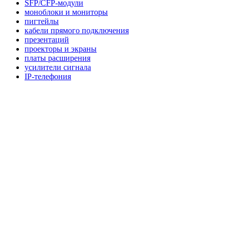
SFP/CFP-модули
моноблоки и мониторы
пигтейлы
кабели прямого подключения
презентаций
проекторы и экраны
платы расширения
усилители сигнала
IP-телефония