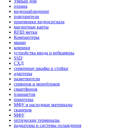
Умный дом
охрана
видеонаблюдение
повторители
приемники видеосигнала
магнитные карты
RFID метки
Компьютеры
мыши
коврики
устройства ввода и вебкамеры
SSD
СХД
серверные шкафы и стойки
адаптеры
разветвители
серверов и моноблоков
смартфонов
планшетов
принтеры
МФУ и расходные материалы
сканеров
МФУ
оптические терминалы
радиаторы и системы охлаждения