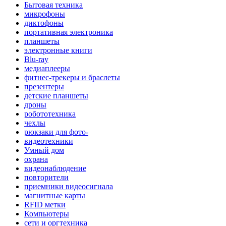
Бытовая техника
микрофоны
диктофоны
портативная электроника
планшеты
электронные книги
Blu-ray
медиаплееры
фитнес-трекеры и браслеты
презентеры
детские планшеты
дроны
робототехника
чехлы
рюкзаки для фото-
видеотехники
Умный дом
охрана
видеонаблюдение
повторители
приемники видеосигнала
магнитные карты
RFID метки
Компьютеры
сети и оргтехника