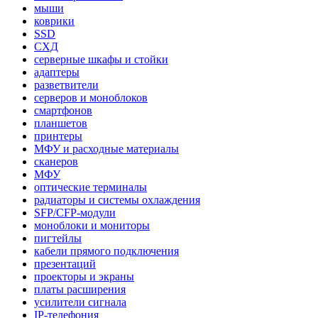
мыши
коврики
SSD
СХД
серверные шкафы и стойки
адаптеры
разветвители
серверов и моноблоков
смартфонов
планшетов
принтеры
МФУ и расходные материалы
сканеров
МФУ
оптические терминалы
радиаторы и системы охлаждения
SFP/CFP-модули
моноблоки и мониторы
пигтейлы
кабели прямого подключения
презентаций
проекторы и экраны
платы расширения
усилители сигнала
IP-телефония