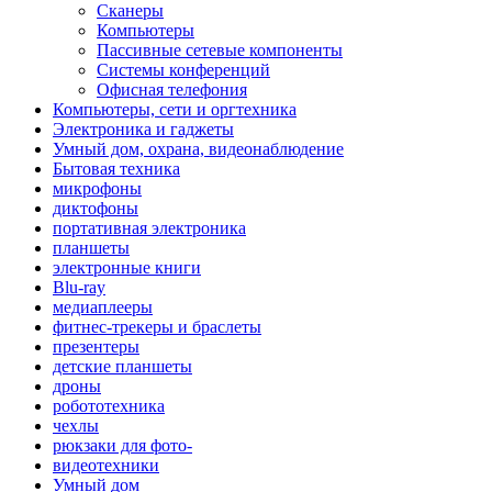
Сканеры
Компьютеры
Пассивные сетевые компоненты
Системы конференций
Офисная телефония
Компьютеры, сети и оргтехника
Электроника и гаджеты
Умный дом, охрана, видеонаблюдение
Бытовая техника
микрофоны
диктофоны
портативная электроника
планшеты
электронные книги
Blu-ray
медиаплееры
фитнес-трекеры и браслеты
презентеры
детские планшеты
дроны
робототехника
чехлы
рюкзаки для фото-
видеотехники
Умный дом