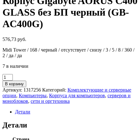
Корпус Gigabyte AORUS C400
GLASS без БП черный (GB-
AC400G)
576,73
руб.
Midi Tower / 168 / черный / отсутствует / снизу / 3 / 5 / 8 / 360 /
2 / да / да
7 в наличии
Количество
товара
В корзину
Корпус
Артикул:
1317256
Категорий:
Комплектующие и серверные
Gigabyte
опции
,
Компьютеры
,
Корпуса для компьютеров
,
серверов и
AORUS
моноблоков
,
сети и оргтехника
C400
GLASS
Детали
без
БП
Детали
черный
(GB-
AC400G)
Страна