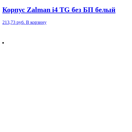
Корпус Zalman i4 TG без БП белый
213,73
руб.
В корзину