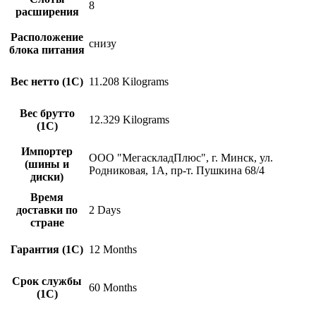
8
расширения
Расположение
снизу
блока питания
Вес нетто (1С)
11.208 Kilograms
Вес брутто
12.329 Kilograms
(1С)
Импортер
ООО "МегаскладПлюс", г. Минск, ул.
(шины и
Родниковая, 1А, пр-т. Пушкина 68/4
диски)
Время
доставки по
2 Days
стране
Гарантия (1С)
12 Months
Срок службы
60 Months
(1С)