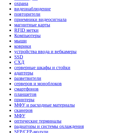
охрана
видеонаблюдение
повторители
приемники видеосигнала
магнитные карты
RFID метки
Компьютеры
мыши
коврики
устройства ввода и вебкамеры
SSD
СХД
серверные шкафы и стойки
адаптеры
разветвители
серверов и моноблоков
смартфонов
планшетов
принтеры
МФУ и расходные материалы
сканеров
МФУ
оптические терминалы
радиаторы и системы охлаждения
SFP/CFP-модули