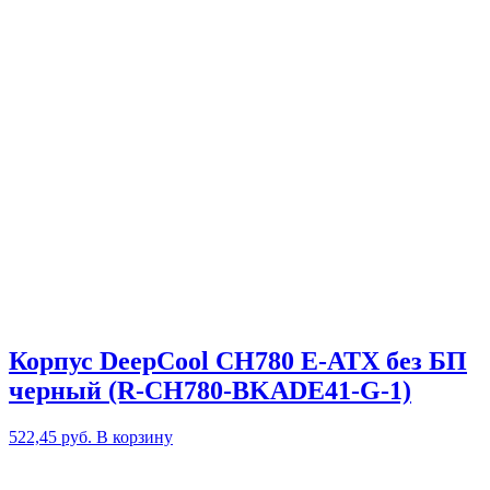
Корпус DeepCool CH780 E-ATX без БП
черный (R-CH780-BKADE41-G-1)
522,45
руб.
В корзину