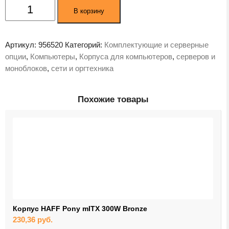
Количество
В корзину
товара
Корпус
Zalman
Артикул:
956520
Категорий:
Комплектующие и серверные
ATX
опции
,
Компьютеры
,
Корпуса для компьютеров
,
серверов и
без
моноблоков
,
сети и оргтехника
БП
S3
TG
Похожие товары
Black
Корпус HAFF Pony mITX 300W Bronze
230,36
руб.