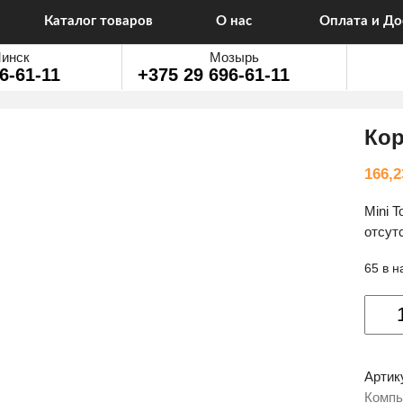
Каталог товаров
О нас
Оплата и До
инск
Мозырь
6-61-11
+375 29 696-61-11
Кор
166,
Mini T
отсутс
65 в 
Колич
товар
Корпу
Zalma
Артик
P10
Комп