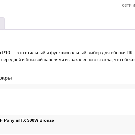
Black
сети 
без
БП
n P10 — это стильный и функциональный выбор для сборки ПК.
 передней и боковой панелями из закаленного стекла, что обес
овары
F Pony mITX 300W Bronze