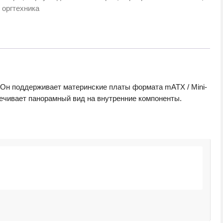
и оргтехника
 Он поддерживает материнские платы формата mATX / Mini-
печивает панорамный вид на внутренние компоненты.
К
3