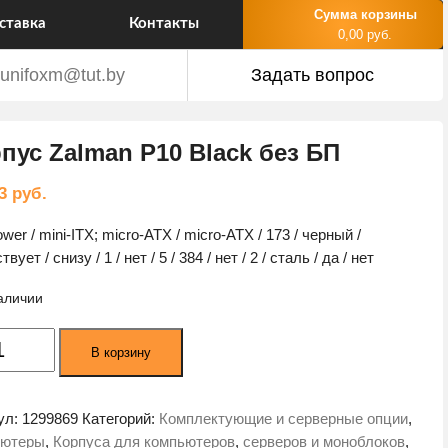
Сумма корзины
ставка
Контакты
0,00 руб.
unifoxm@tut.by
Задать вопрос
пус Zalman P10 Black без БП
23
руб.
ower / mini-ITX; micro-ATX / micro-ATX / 173 / черный /
твует / снизу / 1 / нет / 5 / 384 / нет / 2 / сталь / да / нет
наличии
ество
В корзину
а
с
n
ул:
1299869
Категорий:
Комплектующие и серверные опции
,
ьютеры
,
Корпуса для компьютеров
,
серверов и моноблоков
,