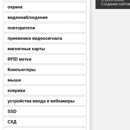
© 2026 Unifox
Создание сайто
охрана
видеонаблюдение
повторители
приемники видеосигнала
магнитные карты
RFID метки
Компьютеры
мыши
коврики
устройства ввода и вебкамеры
SSD
СХД