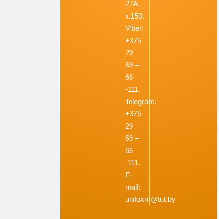
27А,
к.150.
Viber:
+375
29
69 –
66
-111.
Telegram:
+375
29
69 –
66
-111.
E-
mail:
unifoxm@tut.by