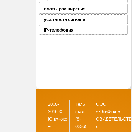
платы расширения
усилители сигнала
IP-телефония
2008-
Тел./
ООО
2016 ©
факс:
«ЮниФокс»
ЮниФокс
(8-
СВИДЕТЕЛЬСТ
–
0236)
о