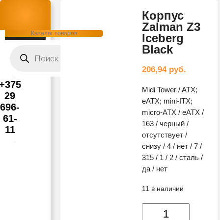
Корпус
Zalman Z3
Каталог товаров
Iceberg
Black
Поиск
товаров
206,94
руб.
+375
Midi Tower / ATX;
29
eATX; mini-ITX;
696-
micro-ATX / eATX /
61-
163 / черный /
11
отсутствует /
снизу / 4 / нет / 7 /
315 / 1 / 2 / сталь /
да / нет
11 в наличии
Количество
товара