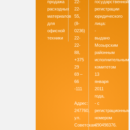
продажа
22-
государственной
расходных
22-
регистрации
материалов
55,
юридического
для
(8-
лица:
офисной
0236)
-
техники
22-
выдано
22-
Мозырским
88,
районным
+375
исполнительным
29
комитетом
69 –
13
66
января
-111
2011
года,
Адрес:
- с
247760,
регистрационны
ул.
номером
Советская,
490498376.