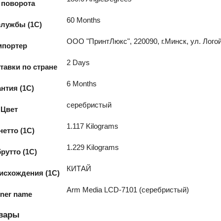
 поворота
60 Months
службы (1С)
ООО "ПринтЛюкс", 220090, г.Минск, ул. Логой
портер
2 Days
тавки по стране
6 Months
нтия (1С)
серебристый
Цвет
1.117 Kilograms
нетто (1С)
1.229 Kilograms
рутто (1С)
КИТАЙ
исхождения (1С)
Arm Media LCD-7101 (серебристый)
iner name
овары