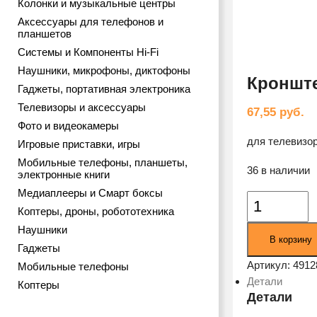
Колонки и музыкальные центры
Аксессуары для телефонов и
планшетов
Системы и Компоненты Hi-Fi
Наушники, микрофоны, диктофоны
Кронште
Гаджеты, портативная электроника
Телевизоры и аксессуары
67,55
руб.
Фото и видеокамеры
для телевизора
Игровые приставки, игры
Мобильные телефоны, планшеты,
36 в наличии
электронные книги
Медиаплееры и Смарт боксы
Количество
Коптеры, дроны, робототехника
товара
Наушники
Кронштейн
В корзину
Arm
Гаджеты
Media
Артикул:
4912
Мобильные телефоны
LCD
Детали
Коптеры
7101
Детали
Silver