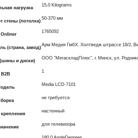
15.0 Kilograms
ьная нагрузка
50-370 мм
т стены (потолка)
1765092
 Onliner
Арм Медия ГмбХ. Холтведж штрассе 18/2, Ви
ь (страна, завод)
ООО "МегаскладПлюс", г. Минск, ул. Роднико
(шины и диски)
1
B2B
Media LCD-7101
одель
не требуется
Сборка
настенный
 крепления
для телевизора
значение
180.0 AngleDegrees