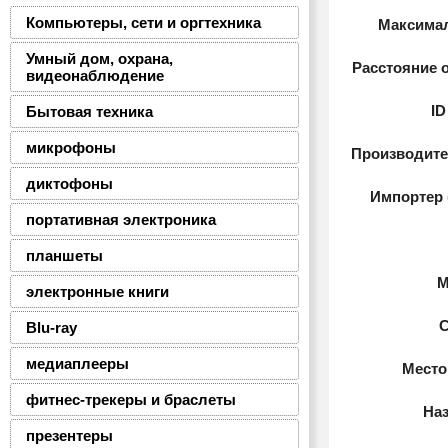
(10013)
Компьютеры, сети и оргтехника
Максимал
Умный дом, охрана,
Расстояние о
видеонаблюдение
ID
Бытовая техника
микрофоны
Производител
диктофоны
Импортер 
портативная электроника
планшеты
М
электронные книги
Blu-ray
медиаплееры
Место
фитнес-трекеры и браслеты
На
презентеры