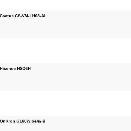
Cactus CS-VM-LH08-AL
Hisense HSD6H
 OnKron G160W белый