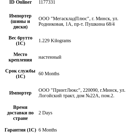
ID Onliner
1177331
Импортер
ООО "МегаскладПлюс", г. Минск, ул.
(шины и
Родниковая, 1А, пр-т. Пушкина 68/4
диски)
Вес брутто
1.229 Kilograms
(1С)
Место
настенный
крепления
Срок службы
60 Months
(1С)
ООО "ПринтЛюкс", 220090, г.Минск, ул.
Импортер
Логойский тракт, дом №22А, пом.2.
Время
доставки по
2 Days
стране
Гарантия (1С)
6 Months