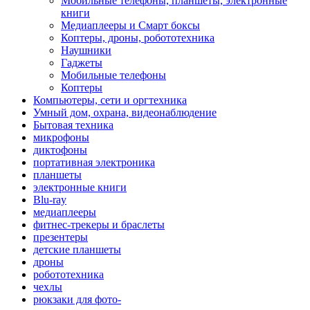
Мобильные телефоны, планшеты, электронные
книги
Медиаплееры и Смарт боксы
Коптеры, дроны, робототехника
Наушники
Гаджеты
Мобильные телефоны
Коптеры
Компьютеры, сети и оргтехника
Умный дом, охрана, видеонаблюдение
Бытовая техника
микрофоны
диктофоны
портативная электроника
планшеты
электронные книги
Blu-ray
медиаплееры
фитнес-трекеры и браслеты
презентеры
детские планшеты
дроны
робототехника
чехлы
рюкзаки для фото-