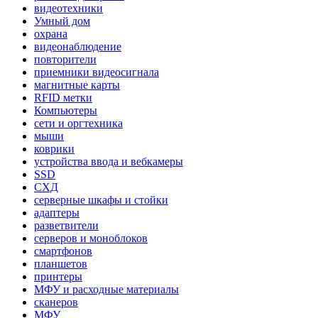
видеотехники
Умный дом
охрана
видеонаблюдение
повторители
приемники видеосигнала
магнитные карты
RFID метки
Компьютеры
сети и оргтехника
мыши
коврики
устройства ввода и вебкамеры
SSD
СХД
серверные шкафы и стойки
адаптеры
разветвители
серверов и моноблоков
смартфонов
планшетов
принтеры
МФУ и расходные материалы
сканеров
МФУ