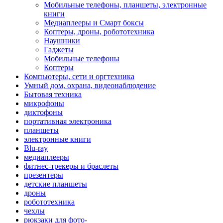
Мобильные телефоны, планшеты, электронные
книги
Медиаплееры и Смарт боксы
Коптеры, дроны, робототехника
Наушники
Гаджеты
Мобильные телефоны
Коптеры
Компьютеры, сети и оргтехника
Умный дом, охрана, видеонаблюдение
Бытовая техника
микрофоны
диктофоны
портативная электроника
планшеты
электронные книги
Blu-ray
медиаплееры
фитнес-трекеры и браслеты
презентеры
детские планшеты
дроны
робототехника
чехлы
рюкзаки для фото-