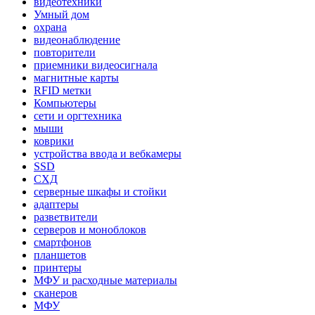
видеотехники
Умный дом
охрана
видеонаблюдение
повторители
приемники видеосигнала
магнитные карты
RFID метки
Компьютеры
сети и оргтехника
мыши
коврики
устройства ввода и вебкамеры
SSD
СХД
серверные шкафы и стойки
адаптеры
разветвители
серверов и моноблоков
смартфонов
планшетов
принтеры
МФУ и расходные материалы
сканеров
МФУ