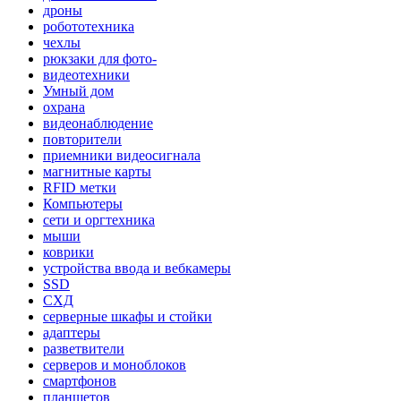
дроны
робототехника
чехлы
рюкзаки для фото-
видеотехники
Умный дом
охрана
видеонаблюдение
повторители
приемники видеосигнала
магнитные карты
RFID метки
Компьютеры
сети и оргтехника
мыши
коврики
устройства ввода и вебкамеры
SSD
СХД
серверные шкафы и стойки
адаптеры
разветвители
серверов и моноблоков
смартфонов
планшетов