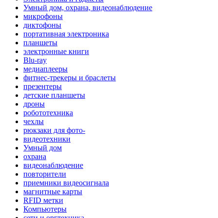
Умный дом, охрана, видеонаблюдение
микрофоны
диктофоны
портативная электроника
планшеты
электронные книги
Blu-ray
медиаплееры
фитнес-трекеры и браслеты
презентеры
детские планшеты
дроны
робототехника
чехлы
рюкзаки для фото-
видеотехники
Умный дом
охрана
видеонаблюдение
повторители
приемники видеосигнала
магнитные карты
RFID метки
Компьютеры
сети и оргтехника