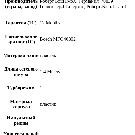
Производитель
Роберт Бош ГмбХ. Германия, 70839
(страна, завод)
Герлингер-Шилерхох, Роберт-Бош-Плац 1
Гарантия (1С)
12 Months
Наименование
Bosch MFQ40302
краткое (1C)
Материал чаши
пластик
Длина сетевого
1.4 Meters
шнура
Турборежим
1
Материал
пластик
корпуса
Импульсный
1
режим
Универсальный