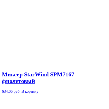
Миксер StarWind SPM7167
фиолетовый
634,06
руб.
В корзину