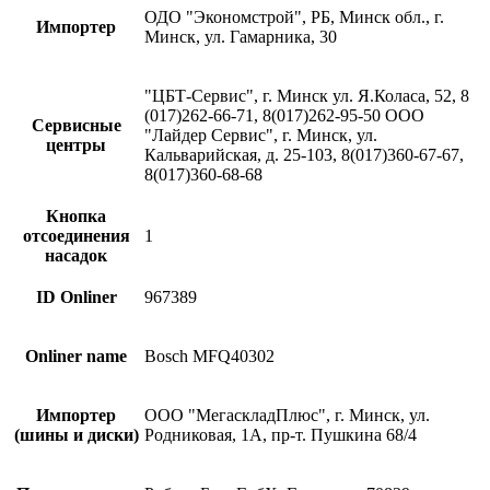
ОДО "Экономстрой", РБ, Минск обл., г.
Импортер
Минск, ул. Гамарника, 30
"ЦБТ-Сервис", г. Минск ул. Я.Коласа, 52, 8
(017)262-66-71, 8(017)262-95-50 ООО
Сервисные
"Лайдер Сервис", г. Минск, ул.
центры
Кальварийская, д. 25-103, 8(017)360-67-67,
8(017)360-68-68
Кнопка
отсоединения
1
насадок
ID Onliner
967389
Onliner name
Bosch MFQ40302
Импортер
ООО "МегаскладПлюс", г. Минск, ул.
(шины и диски)
Родниковая, 1А, пр-т. Пушкина 68/4