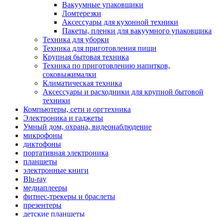
Вакуумные упаковщики
Ломтерезки
Аксессуары для кухонной техники
Пакеты, пленки для вакуумного упаковщика
Техника для уборки
Техника для приготовления пищи
Крупная бытовая техника
Техника по приготовлению напитков,
соковыжималки
Климатическая техника
Аксессуары и расходники для крупной бытовой
техники
Компьютеры, сети и оргтехника
Электроника и гаджеты
Умный дом, охрана, видеонаблюдение
микрофоны
диктофоны
портативная электроника
планшеты
электронные книги
Blu-ray
медиаплееры
фитнес-трекеры и браслеты
презентеры
детские планшеты