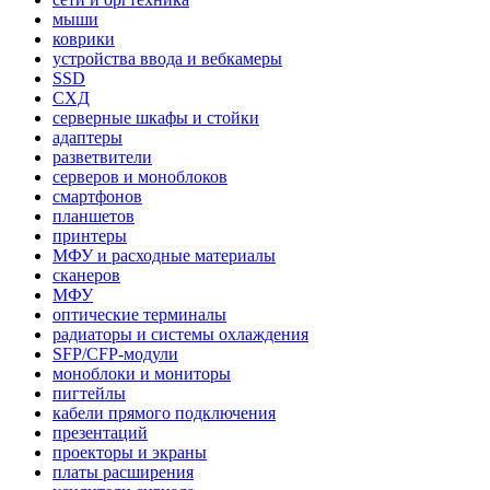
мыши
коврики
устройства ввода и вебкамеры
SSD
СХД
серверные шкафы и стойки
адаптеры
разветвители
серверов и моноблоков
смартфонов
планшетов
принтеры
МФУ и расходные материалы
сканеров
МФУ
оптические терминалы
радиаторы и системы охлаждения
SFP/CFP-модули
моноблоки и мониторы
пигтейлы
кабели прямого подключения
презентаций
проекторы и экраны
платы расширения