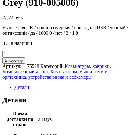
Grey (910-005006)
27,72
руб.
мышь / для ПК / полноразмерная / проводная USB / черный /
оптический / да / 1000.0 / нет / 3 / 1.8
858 в наличии
Количество
товара
В корзину
Мышь
Артикул:
1175528
Категорий:
Клавиатуры
,
коврики
,
Logitech
Компьютерные мыши
,
Компьютеры
,
мыши
,
сети и
M100
оргтехника
,
устройства ввода и вебкамеры
Dark
Grey
Детали
(910-
005006)
Детали
Время
доставки по
2 Days
стране