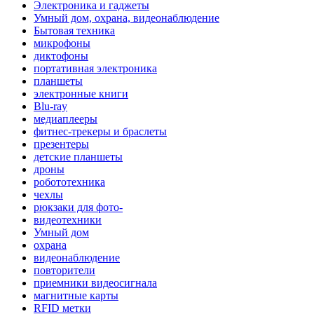
Электроника и гаджеты
Умный дом, охрана, видеонаблюдение
Бытовая техника
микрофоны
диктофоны
портативная электроника
планшеты
электронные книги
Blu-ray
медиаплееры
фитнес-трекеры и браслеты
презентеры
детские планшеты
дроны
робототехника
чехлы
рюкзаки для фото-
видеотехники
Умный дом
охрана
видеонаблюдение
повторители
приемники видеосигнала
магнитные карты
RFID метки