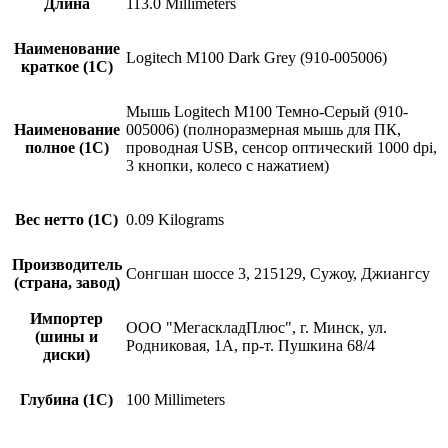
Длина
113.0 Millimeters
Наименование
Logitech M100 Dark Grey (910-005006)
краткое (1C)
Мышь Logitech M100 Темно-Серый (910-
Наименование
005006) (полноразмерная мышь для ПК,
полное (1С)
проводная USB, сенсор оптический 1000 dpi,
3 кнопки, колесо с нажатием)
Вес нетто (1С)
0.09 Kilograms
Производитель
Сонгшан шоссе 3, 215129, Сужоу, Джиангсу
(страна, завод)
Импортер
ООО "МегаскладПлюс", г. Минск, ул.
(шины и
Родниковая, 1А, пр-т. Пушкина 68/4
диски)
Глубина (1С)
100 Millimeters