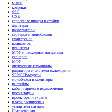
мыши
коврики
SSD
СХД
серверные шкафы и стойки
адаптеры
разветвители
серверов и моноблоков
смартфонов
планшетов
принтеры
МФУ и расходные материалы
сканеров
МФУ
оптические терминалы
радиаторы и системы охлаждения
SFP/CFP-модули
моноблоки и мониторы
пигтейлы
кабели прямого подключения
презентаций
проекторы и экраны
платы расширения
усилители сигнала
IP-телефония