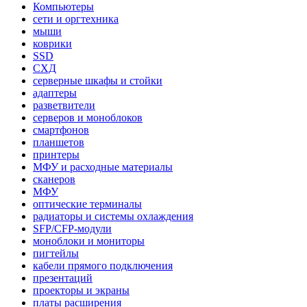
Компьютеры
сети и оргтехника
мыши
коврики
SSD
СХД
серверные шкафы и стойки
адаптеры
разветвители
серверов и моноблоков
смартфонов
планшетов
принтеры
МФУ и расходные материалы
сканеров
МФУ
оптические терминалы
радиаторы и системы охлаждения
SFP/CFP-модули
моноблоки и мониторы
пигтейлы
кабели прямого подключения
презентаций
проекторы и экраны
платы расширения