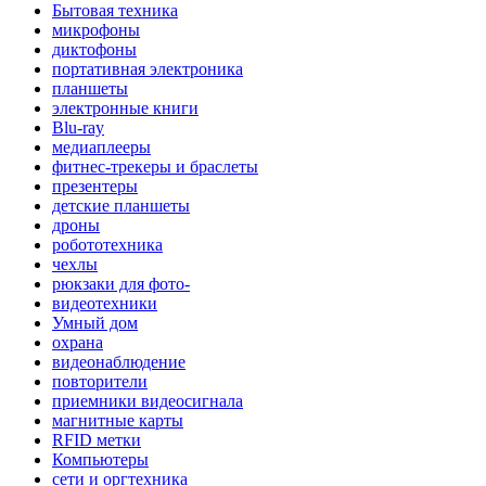
Бытовая техника
микрофоны
диктофоны
портативная электроника
планшеты
электронные книги
Blu-ray
медиаплееры
фитнес-трекеры и браслеты
презентеры
детские планшеты
дроны
робототехника
чехлы
рюкзаки для фото-
видеотехники
Умный дом
охрана
видеонаблюдение
повторители
приемники видеосигнала
магнитные карты
RFID метки
Компьютеры
сети и оргтехника