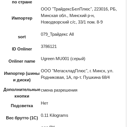
по стране
ООО "ТрайдексБелПлюс", 223016, РБ,
Минская обл., Минский р-н,
Импортер
Новодворский с/с, 33/1 пом. 8-9
079_Трайдекс All
sort
3786121
ID Onliner
Ugreen MU001 (серый)
Onliner name
ООО "МегаскладПлюс", г. Минск, ул.
Импортер (шины
Родниковая, 1А, пр-т. Пушкина 68/4
и диски)
Дополнительные
смена разрешения
кнопки
Нет
Подсветка
0.11 Kilograms
Вес брутто (1С)