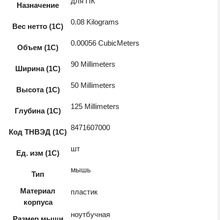
для ПК
Назначение
0.08 Kilograms
Вес нетто (1С)
0.00056 CubicMeters
Объем (1С)
90 Millimeters
Ширина (1С)
50 Millimeters
Высота (1С)
125 Millimeters
Глубина (1С)
8471607000
Код ТНВЭД (1С)
шт
Ед. изм (1С)
мышь
Тип
Материал
пластик
корпуса
ноутбучная
Размер мыши