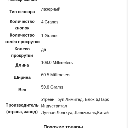
лазерный
Тип сенсора
Количество
4 Grands
кнопок
Количество
1 Grands
колёс прокрутки
Колесо
да
прокрутки
109.0 Millimeters
Длина
60.5 Millimeters
Ширина
59.8 Grams
Вес
Угреен Груп Лимитед. Блок 6,Парк
Производитель
Индустритал
(страна, завод)
Лунчэн,Лонгхуа,Шэньчжэнь,Китай
Похожие товары