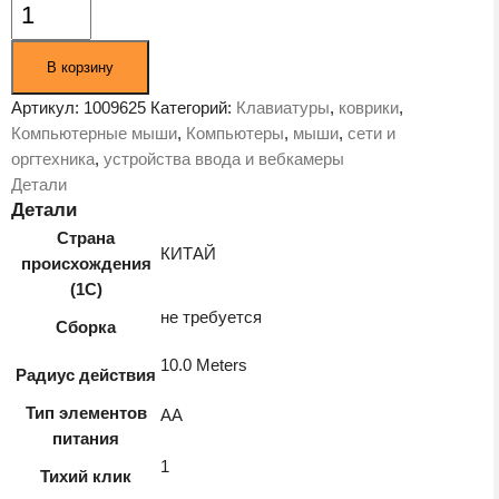
Количество
товара
Мышь
В корзину
Ugreen
MU001-
Артикул:
1009625
Категорий:
Клавиатуры
,
коврики
,
90373
Компьютерные мыши
,
Компьютеры
,
мыши
,
сети и
Light
оргтехника
,
устройства ввода и вебкамеры
Gray
Детали
(90373)
Детали
Страна
КИТАЙ
происхождения
(1С)
не требуется
Сборка
10.0 Meters
Радиус действия
Тип элементов
AA
питания
1
Тихий клик