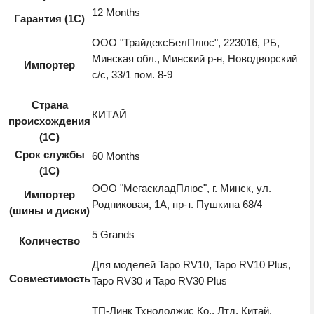
Tapo
12 Months
Гарантия (1С)
электронные книги
(RVA100)
ООО "ТрайдексБелПлюс", 223016, РБ,
Blu-ray
Минская обл., Минский р-н, Новодворский
Импортер
медиаплееры
с/с, 33/1 пом. 8-9
фитнес-трекеры и браслеты
Страна
КИТАЙ
происхождения
презентеры
(1С)
детские планшеты
Срок службы
60 Months
(1С)
дроны
ООО "МегаскладПлюс", г. Минск, ул.
Импортер
робототехника
Родниковая, 1А, пр-т. Пушкина 68/4
(шины и диски)
чехлы
5 Grands
Количество
рюкзаки для фото-
Для моделей Tapo RV10, Tapo RV10 Plus,
видеотехники
Совместимость
Tapo RV30 и Tapo RV30 Plus
Умный дом
TП-Линк Тхнолоджис Ко., Лтд. Китай,