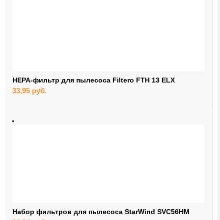
серверные шкафы и стойки
адаптеры
разветвители
серверов и моноблоков
HEPA-фильтр для пылесоса Filtero FTH 13 ELX
смартфонов
33,95
руб.
планшетов
принтеры
МФУ и расходные материалы
сканеров
МФУ
оптические терминалы
радиаторы и системы охлаждения
Набор фильтров для пылесоса StarWind SVC56HM