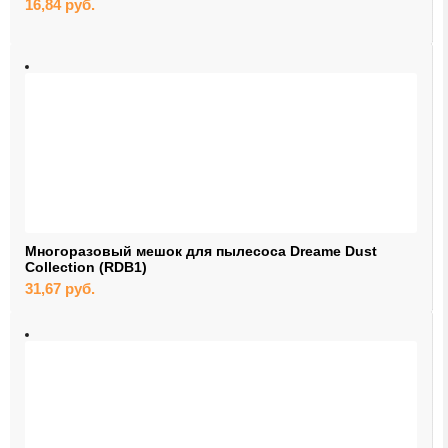
16,84
руб.
SFP/CFP-модули
моноблоки и мониторы
пигтейлы
кабели прямого подключения
презентаций
проекторы и экраны
платы расширения
Многоразовый мешок для пылесоса Dreame Dust
Collection (RDB1)
усилители сигнала
31,67
руб.
IP-телефония