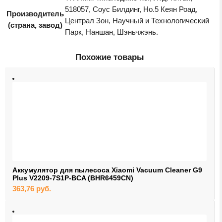
охрана
518057, Соус Билдинг, Но.5 Кеян Роад,
Производитель
Централ Зон, Научный и Технологический
видеонаблюдение
(страна, завод)
Парк, Наншан, Шэньчжэнь.
повторители
Похожие товары
приемники видеосигнала
магнитные карты
RFID метки
Компьютеры
сети и оргтехника
мыши
коврики
Аккумулятор для пылесоса Xiaomi Vacuum Cleaner G9
Plus V2209-7S1P-BCA (BHR6459CN)
устройства ввода и вебкамеры
363,76
руб.
SSD
СХД