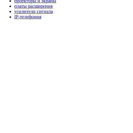
проекторы и экраны
платы расширения
усилители сигнала
IP-телефония