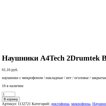
Наушники A4Tech 2Drumtek B
61,16
руб.
наушники с микрофоном / накладные / нет / оголовье / закрытые /
16 в наличии
Количество
товара
В корзину
Наушники
Артикул:
1132721
Категорий:
диктофоны
,
микрофоны
,
Наушни