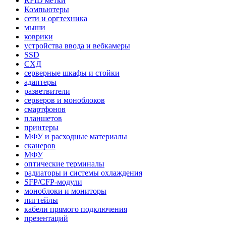
RFID метки
Компьютеры
сети и оргтехника
мыши
коврики
устройства ввода и вебкамеры
SSD
СХД
серверные шкафы и стойки
адаптеры
разветвители
серверов и моноблоков
смартфонов
планшетов
принтеры
МФУ и расходные материалы
сканеров
МФУ
оптические терминалы
радиаторы и системы охлаждения
SFP/CFP-модули
моноблоки и мониторы
пигтейлы
кабели прямого подключения
презентаций