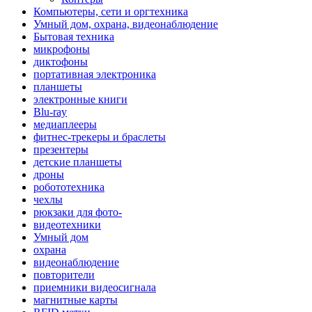
Компьютеры, сети и оргтехника
Умный дом, охрана, видеонаблюдение
Бытовая техника
микрофоны
диктофоны
портативная электроника
планшеты
электронные книги
Blu-ray
медиаплееры
фитнес-трекеры и браслеты
презентеры
детские планшеты
дроны
робототехника
чехлы
рюкзаки для фото-
видеотехники
Умный дом
охрана
видеонаблюдение
повторители
приемники видеосигнала
магнитные карты